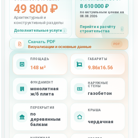
49 800 ₽
8 610 000 ₽
по актуальным ценам на
08.08.2026
Архитектурный и
конструктивный разделы
Перейти к расчёту
Дополнительные услуги
строительства
Скачать PDF
PDF
Визуализации и основные данные
ПЛОЩАДЬ
ГАБАРИТЫ
148 м²
9.86x16.56
ФУНДАМЕНТ
НАРУЖНЫЕ
СТЕНЫ
монолитная
газобетон
ж/б плита
ПЕРЕКРЫТИЯ
КРЫША
по
деревянным
чердачная
балкам