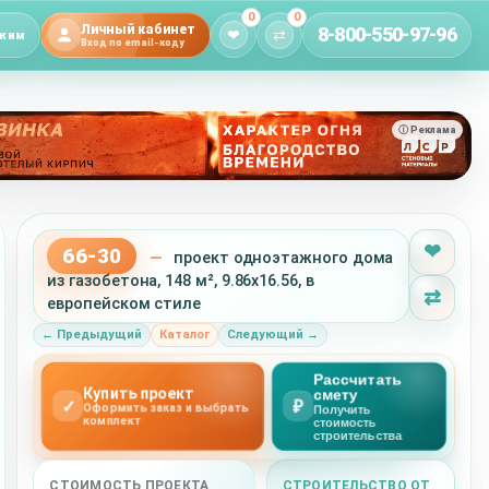
0
0
Личный кабинет
8-800-550-97-96
❤
⇄
жим
Вход по email-коду
ⓘ Реклама
❤
66-30
—
проект одноэтажного дома
из газобетона, 148 м², 9.86x16.56, в
⇄
европейском стиле
← Предыдущий
Каталог
Следующий →
Рассчитать
Купить проект
смету
✓
₽
Оформить заказ и выбрать
Получить
комплект
стоимость
строительства
СТОИМОСТЬ ПРОЕКТА
СТРОИТЕЛЬСТВО ОТ