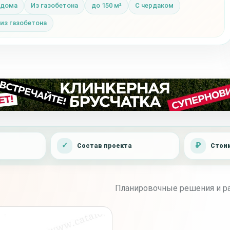
 дома
Из газобетона
до 150 м²
С чердаком
из газобетона
Состав проекта
Стоим
Планировочные решения и ра