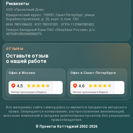
Реквизиты
ООО «Проектный Дом»
Юридический адрес: 199397, Санкт-Петербург, улица
Кораблестроителей, д. 32, корп. 3, пом. 72Н
ИНН 7801596620 · КПП 780101001 · ОГРН 1137847081822
Северо-Западный Банк ПАО «Сбербанк России», р/с
40702810855040000275
ОТЗЫВЫ
Оставьте отзыв
о нашей работе
Офис в Москве
Офис в Санкт-Петербурге
Все материалы сайта catalog-plans.ru являются предметом авторского
права. Запрещается копирование, распространение визуализаций,
внесение изменений и продажа архитектурных проектов без разрешения
правообладателя.
© Проекты Коттеджей 2002-2026