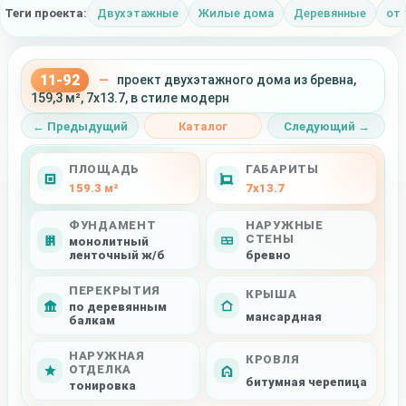
Теги проекта:
Двухэтажные
Жилые дома
Деревянные
от 
11-92
—
проект двухэтажного дома из бревна,
159,3 м², 7x13.7, в стиле модерн
← Предыдущий
Каталог
Следующий →
ПЛОЩАДЬ
ГАБАРИТЫ
159.3 м²
7x13.7
ФУНДАМЕНТ
НАРУЖНЫЕ
СТЕНЫ
монолитный
ленточный ж/б
бревно
ПЕРЕКРЫТИЯ
КРЫША
по деревянным
мансардная
балкам
НАРУЖНАЯ
КРОВЛЯ
ОТДЕЛКА
битумная черепица
тонировка