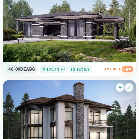
46-09DEABG
49 000 ₽
170.11 м²
15.1x16.9
-5%
❤
⇄