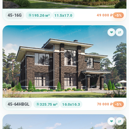
45-16G
49 000 ₽
195.26 м²
11.5x17.0
-5%
❤
⇄
45-64HBGL
70 000 ₽
325.75 м²
16.0x16.3
-5%
❤
⇄