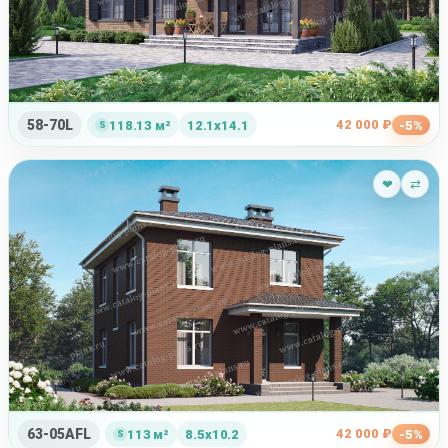
58-70L
42 000 ₽
118.13 м²
12.1x14.1
-5%
❤
⇄
63-05AFL
42 000 ₽
113 м²
8.5x10.2
-5%