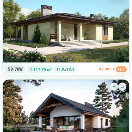
58-70W
42 000 ₽
117.76 м²
11.9x13.9
-5%
❤
⇄