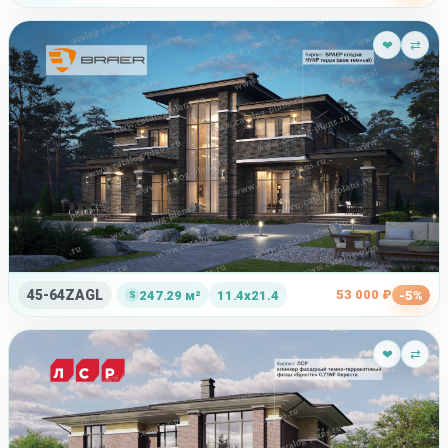
❤
⇄
45-64ZAGL
53 000 ₽
247.29 м²
11.4x21.4
-5%
❤
⇄