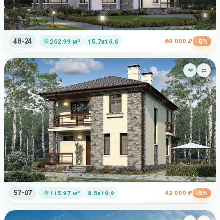
48-24
60 000 ₽
262.99 м²
15.7x16.6
-5%
❤
⇄
57-07
42 000 ₽
115.97 м²
8.5x10.9
-5%