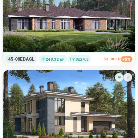
45-08EDAGL
53 000 ₽
248.32 м²
17.3x24.5
-5%
❤
⇄