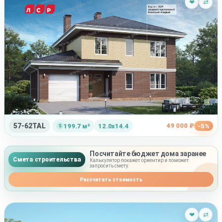
❤
⇄
57-62TAL
49 000 ₽
199.7 м²
12.0x14.4
-5%
Посчитайте бюджет дома заранее
Смета строительства
Калькулятор покажет ориентир и поможет
запросить смету.
Рассчитать стоимость
❤
⇄