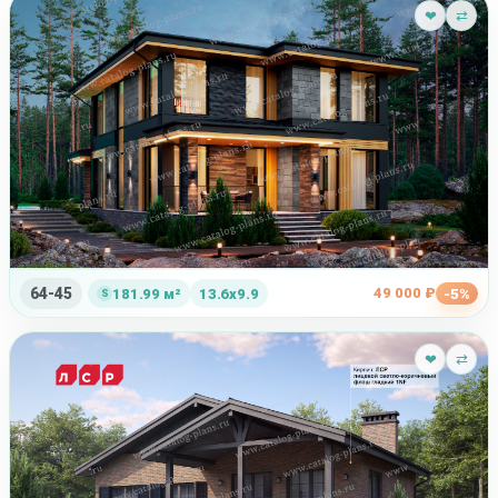
❤
⇄
64-45
49 000 ₽
181.99 м²
13.6x9.9
-5%
❤
⇄