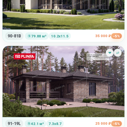
90-81B
35 000 ₽
79.88 м²
10.2x11.5
-5%
❤
⇄
91-19L
25 000 ₽
42.1 м²
7.3x8.7
-5%