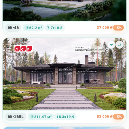
65-46
37 000 ₽
62.2 м²
7.7x10.8
-5%
❤
⇄
65-26BL
53 000 ₽
211.47 м²
18.3x19.9
-5%