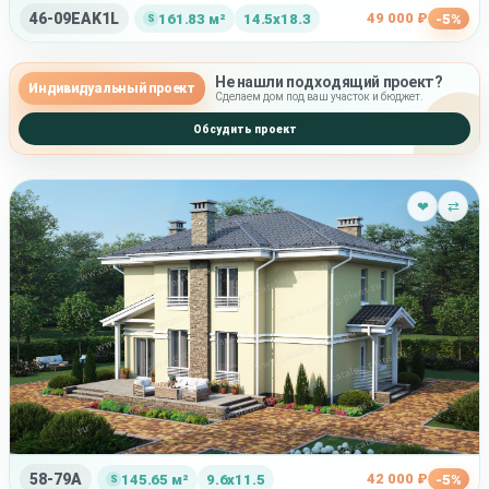
46-09EAK1L
49 000 ₽
161.83 м²
14.5x18.3
-5%
Не нашли подходящий проект?
Индивидуальный проект
Сделаем дом под ваш участок и бюджет.
Обсудить проект
❤
⇄
58-79A
42 000 ₽
145.65 м²
9.6x11.5
-5%