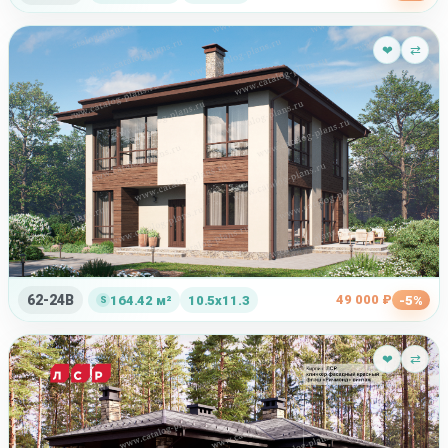
❤
⇄
62-24B
49 000 ₽
164.42 м²
10.5x11.3
-5%
❤
⇄