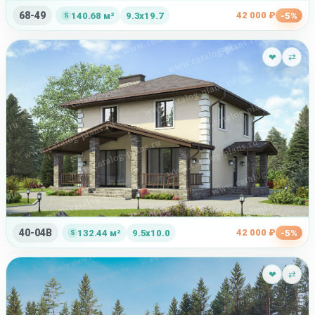
68-49
42 000 ₽
140.68 м²
9.3x19.7
-5%
❤
⇄
40-04B
42 000 ₽
132.44 м²
9.5x10.0
-5%
❤
⇄