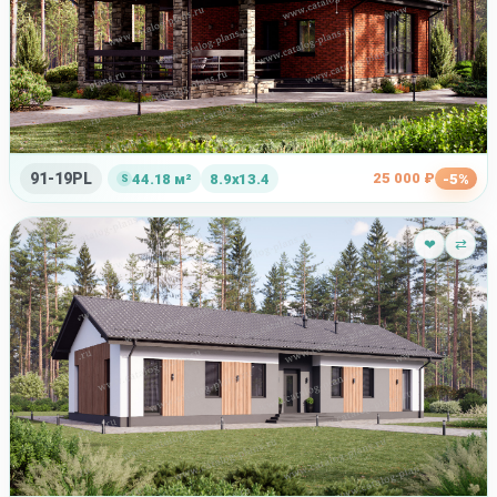
91-19PL
25 000 ₽
44.18 м²
8.9x13.4
-5%
❤
⇄