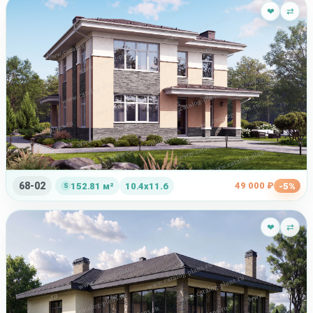
❤
⇄
68-02
49 000 ₽
152.81 м²
10.4x11.6
-5%
❤
⇄