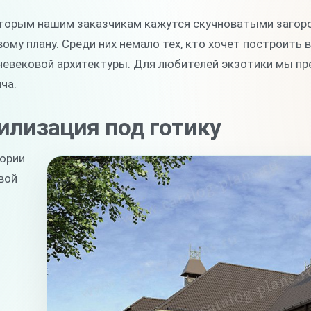
торым нашим заказчикам кажутся скучноватыми загоро
ому плану. Среди них немало тех, кто хочет построить
невековой архитектуры. Для любителей экзотики мы пре
ча.
илизация под готику
тории
вой