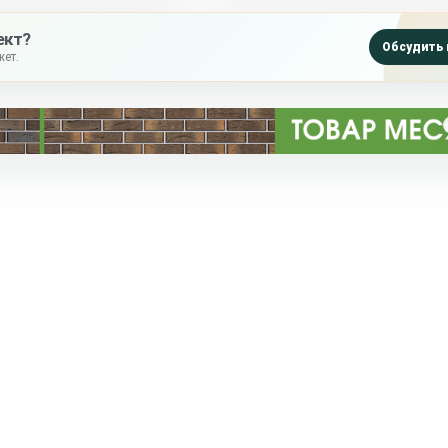
ект?
Обсудить 
ет.