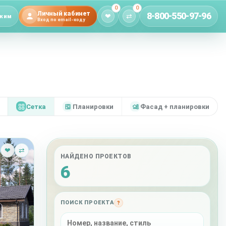
0
0
Личный кабинет
8-800-550-97-96
❤
⇄
жим
Вход по email-коду
Сетка
Планировки
Фасад + планировки
❤
⇄
НАЙДЕНО ПРОЕКТОВ
6
ПОИСК ПРОЕКТА
?