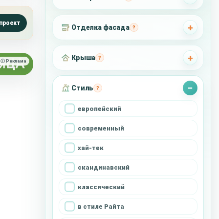
проект
Отделка фасада
?
Крыша
?
ⓘ Реклама
Стиль
?
европейский
современный
хай-тек
скандинавский
классический
в стиле Райта