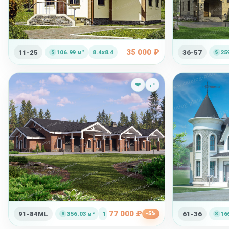
35 000 ₽
11-25
106.99 м²
8.4x8.4
36-57
25
❤
⇄
77 000 ₽
91-84ML
356.03 м²
13.3x44.8
61-36
16
-5%