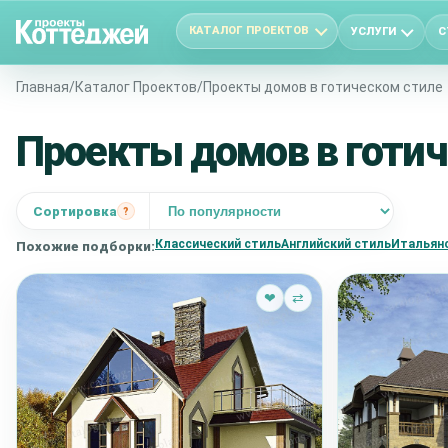
КАТАЛОГ ПРОЕКТОВ
УСЛУГИ
С
Главная
/
Каталог Проектов
/
Проекты домов в готическом стиле
Проекты домов в готич
Сортировка
?
Классический стиль
Английский стиль
Итальянс
Похожие подборки:
❤
⇄