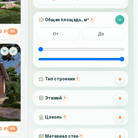
Общая площадь, м²
?
0 ₽
-5%
❤
⇄
Тип строения
?
Этажей
?
Цоколь
?
0 ₽
.4
-5%
Материал стен
?