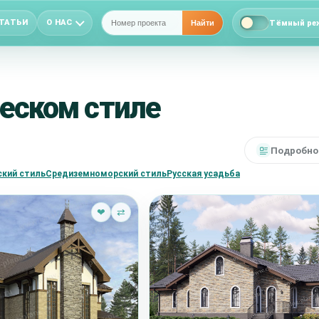
ТАТЬИ
О НАС
Тёмный ре
Найти
еском стиле
Подробно
кий стиль
Средиземноморский стиль
Русская усадьба
❤
⇄