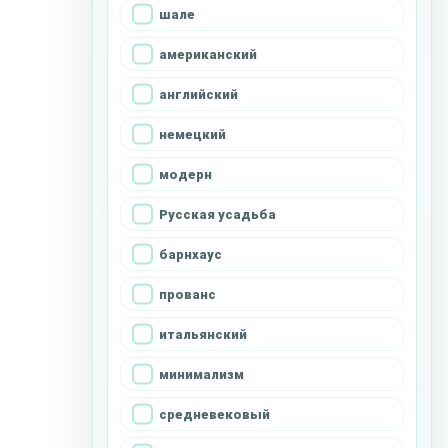
шале
американский
английский
немецкий
модерн
Русская усадьба
барнхаус
прованс
итальянский
минимализм
средневековый