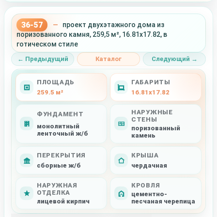
36-57
—
проект двухэтажного дома из
поризованного камня, 259,5 м², 16.81x17.82, в
готическом стиле
← Предыдущий
Каталог
Следующий →
ПЛОЩАДЬ
ГАБАРИТЫ
259.5 м²
16.81x17.82
НАРУЖНЫЕ
ФУНДАМЕНТ
СТЕНЫ
монолитный
поризованный
ленточный ж/б
камень
ПЕРЕКРЫТИЯ
КРЫША
сборные ж/б
чердачная
НАРУЖНАЯ
КРОВЛЯ
ОТДЕЛКА
цементно-
лицевой кирпич
песчаная черепица