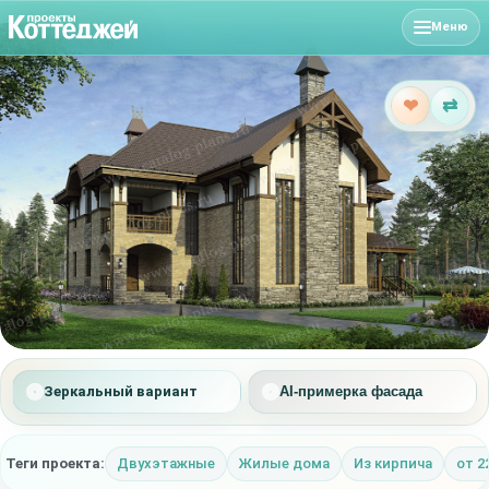
Меню
❤
⇄
Зеркальный вариант
AI-примерка фасада
Теги проекта:
Двухэтажные
Жилые дома
Из кирпича
от 2