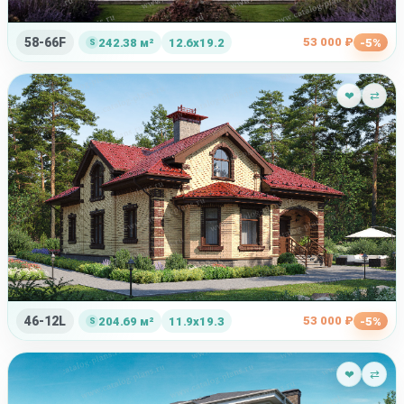
ч
58-66F
53 000 ₽
242.38 м²
12.6x19.2
-5%
❤
⇄
46-12L
53 000 ₽
204.69 м²
11.9x19.3
-5%
❤
⇄