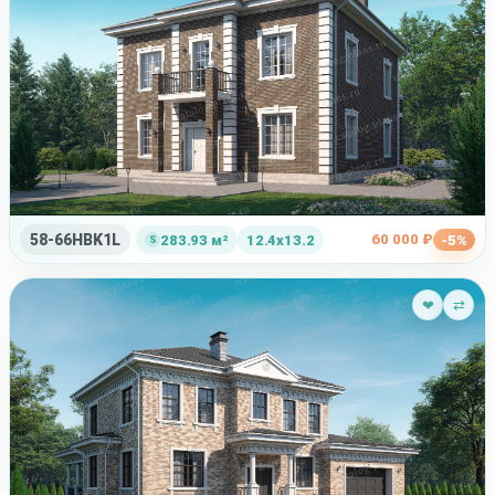
58-66HBK1L
60 000 ₽
283.93 м²
12.4x13.2
-5%
❤
⇄
Фильтр п