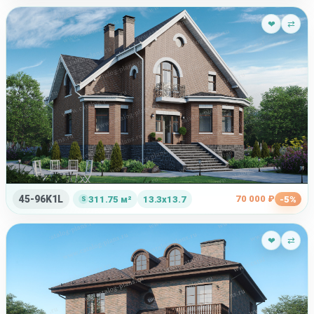
❤
⇄
45-96K1L
70 000 ₽
311.75 м²
13.3x13.7
-5%
❤
⇄