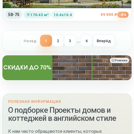
58-75
49 000 ₽
176.43 м²
10.4x10.4
-5%
…
Назад
1
2
3
6
Вперёд
ⓘ Реклама
ПОЛЕЗНАЯ ИНФОРМАЦИЯ
О подборке Проекты домов и
коттеджей в английском стиле
К нам часто обращаются клиенты, которых