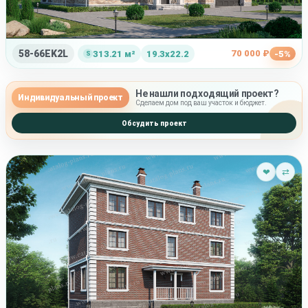
58-66EK2L
70 000 ₽
313.21 м²
19.3x22.2
-5%
Не нашли подходящий проект?
Индивидуальный проект
Сделаем дом под ваш участок и бюджет.
Обсудить проект
❤
⇄