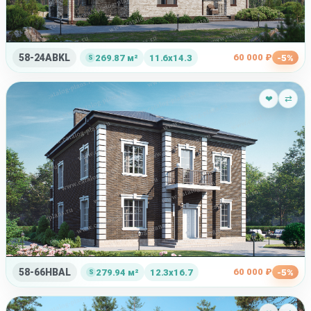
58-24ABKL
60 000 ₽
269.87 м²
11.6x14.3
-5%
❤
⇄
58-66HBAL
60 000 ₽
279.94 м²
12.3x16.7
-5%