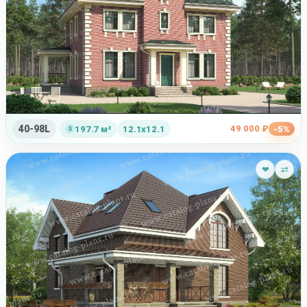
40-98L
49 000 ₽
197.7 м²
12.1x12.1
-5%
❤
⇄