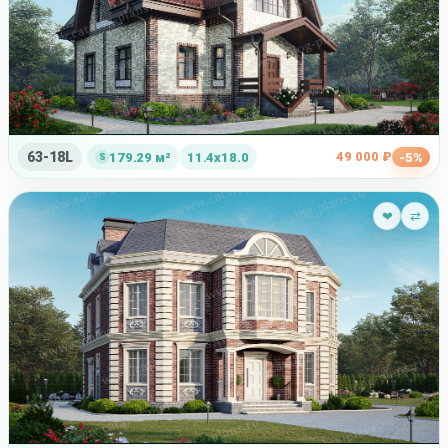
63-18L
49 000 ₽
179.29 м²
11.4x18.0
-5%
❤
⇄