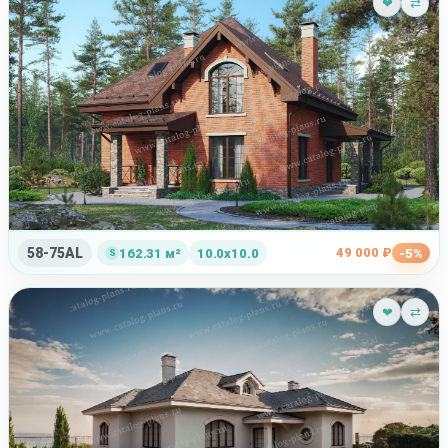
❤
⇄
58-75AL
49 000 ₽
162.31 м²
10.0x10.0
-5%
❤
⇄