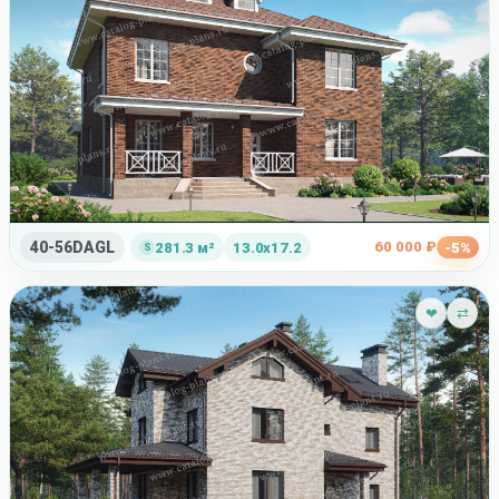
40-56DAGL
60 000 ₽
281.3 м²
13.0x17.2
-5%
❤
⇄