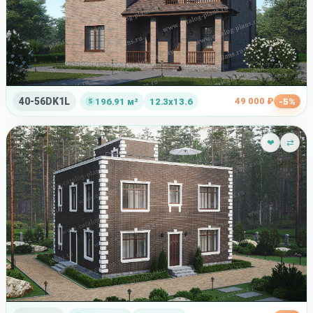
40-56DK1L
49 000 ₽
196.91 м²
12.3x13.6
-5%
❤
⇄