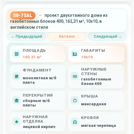
58-75AL
—
проект двухэтажного дома из
газобетонных блоков 400, 162,31 м², 10x10, в
английском стиле
← Предыдущий
Каталог
Следующий →
ПЛОЩАДЬ
ГАБАРИТЫ
162.31 м²
10x10
НАРУЖНЫЕ
ФУНДАМЕНТ
СТЕНЫ
монолитная ж/б
газобетонные
плита
блоки 400
ПЕРЕКРЫТИЯ
КРЫША
сборные ж/б
мансардная
плиты
НАРУЖНАЯ
КРОВЛЯ
ОТДЕЛКА
мягкая черепица
лицевой кирпич