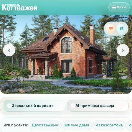
Меню
❤
⇄
‹
›
Зеркальный вариант
AI-примерка фасада
Теги проекта:
Двухэтажные
Жилые дома
Из газобетона
о