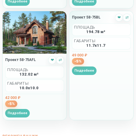
Подробнее
Подробнее
Проект 58-75BL
❤
⇄
ПЛОЩАДЬ
194.78 м²
ГАБАРИТЫ
11.7x11.7
49 000 ₽
Проект 58-75AFL
❤
⇄
-5%
ПЛОЩАДЬ
Подробнее
132.02 м²
ГАБАРИТЫ
10.0x10.0
42 000 ₽
-5%
Подробнее