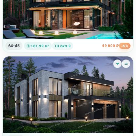
64-45
49 000 ₽
181.99 м²
13.6x9.9
-5%
❤
⇄