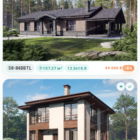
58-84BBTL
49 000 ₽
157.27 м²
12.3x16.8
-5%
❤
⇄