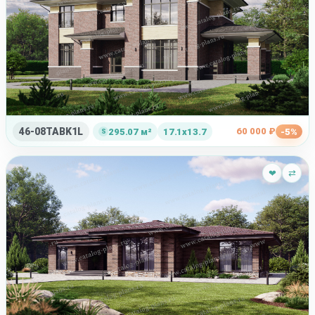
46-08TABK1L
60 000 ₽
295.07 м²
17.1x13.7
-5%
❤
⇄