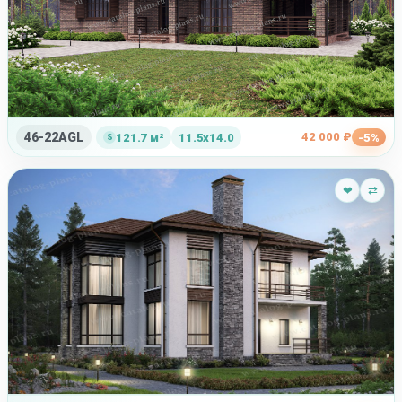
46-22AGL
42 000 ₽
121.7 м²
11.5x14.0
-5%
❤
⇄