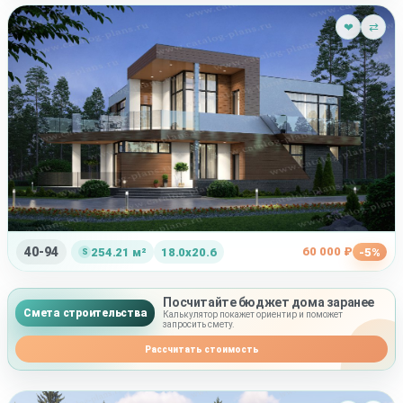
❤
⇄
40-94
60 000 ₽
254.21 м²
18.0x20.6
-5%
Посчитайте бюджет дома заранее
Смета строительства
Калькулятор покажет ориентир и поможет
запросить смету.
Рассчитать стоимость