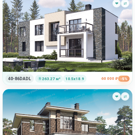
❤
⇄
40-86DADL
60 000 ₽
263.27 м²
10.5x18.9
-5%
❤
⇄