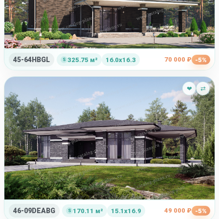
45-64HBGL
70 000 ₽
325.75 м²
16.0x16.3
-5%
❤
⇄
46-09DEABG
49 000 ₽
170.11 м²
15.1x16.9
-5%