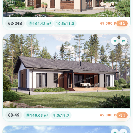
62-24B
49 000 ₽
164.42 м²
10.5x11.3
-5%
❤
⇄
68-49
42 000 ₽
140.68 м²
9.3x19.7
-5%
❤
⇄