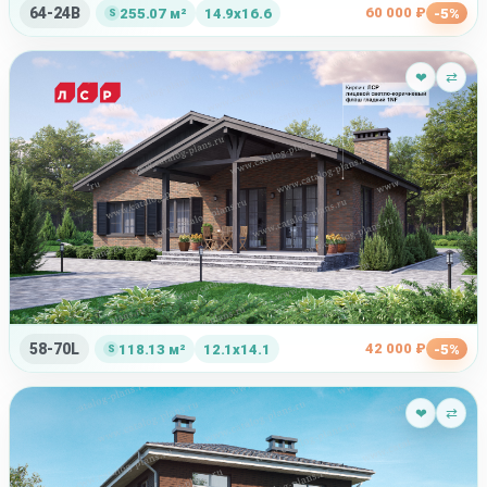
64-24B
60 000 ₽
255.07 м²
14.9x16.6
-5%
❤
⇄
58-70L
42 000 ₽
118.13 м²
12.1x14.1
-5%
❤
⇄