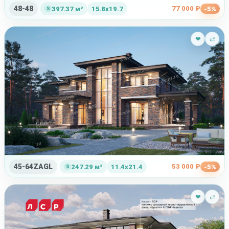
48-48
77 000 ₽
397.37 м²
15.8x19.7
-5%
❤
⇄
45-64ZAGL
53 000 ₽
247.29 м²
11.4x21.4
-5%
❤
⇄