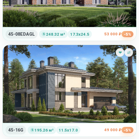
45-08EDAGL
53 000 ₽
248.32 м²
17.3x24.5
-5%
❤
⇄
45-16G
49 000 ₽
195.26 м²
11.5x17.0
-5%