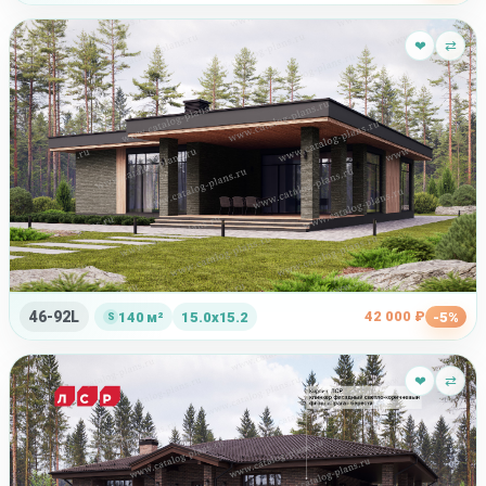
❤
⇄
46-92L
42 000 ₽
140 м²
15.0x15.2
-5%
❤
⇄