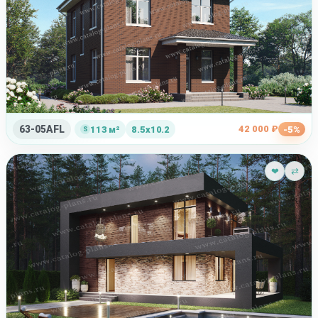
63-05AFL
42 000 ₽
113 м²
8.5x10.2
-5%
❤
⇄