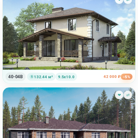
40-04B
42 000 ₽
132.44 м²
9.5x10.0
-5%
❤
⇄