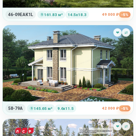
46-09EAK1L
49 000 ₽
161.83 м²
14.5x18.3
-5%
❤
⇄
58-79A
42 000 ₽
145.65 м²
9.6x11.5
-5%
❤
⇄