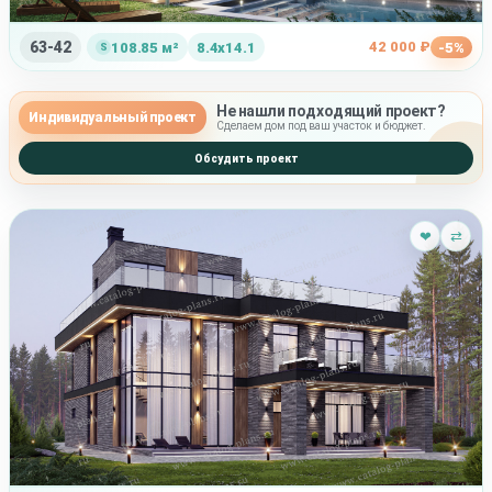
63-42
42 000 ₽
108.85 м²
8.4x14.1
-5%
Не нашли подходящий проект?
Индивидуальный проект
Сделаем дом под ваш участок и бюджет.
Обсудить проект
❤
⇄