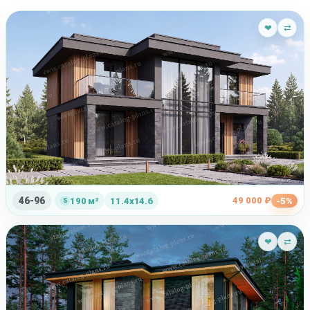
❤
⇄
46-96
49 000 ₽
190 м²
11.4x14.6
-5%
❤
⇄