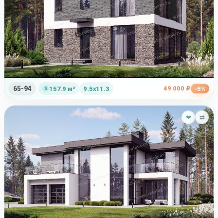
65-94
49 000 ₽
157.9 м²
9.5x11.3
-5%
❤
⇄