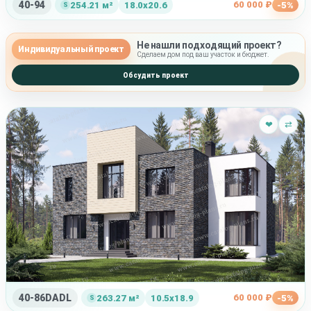
40-94
60 000 ₽
254.21 м²
18.0x20.6
-5%
Не нашли подходящий проект?
Индивидуальный проект
Сделаем дом под ваш участок и бюджет.
Обсудить проект
❤
⇄
40-86DADL
60 000 ₽
263.27 м²
10.5x18.9
-5%