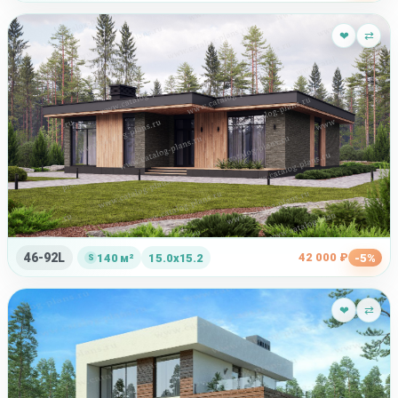
❤
⇄
46-92L
42 000 ₽
140 м²
15.0x15.2
-5%
❤
⇄