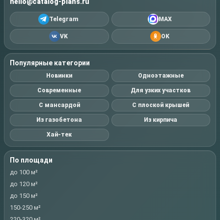
hello@catalog-plans.ru
Telegram
MAX
VK
OK
Популярные категории
Новинки
Одноэтажные
Современные
Для узких участков
С мансардой
С плоской крышей
Из газобетона
Из кирпича
Хай-тек
По площади
до 100 м²
до 120 м²
до 150 м²
150-250 м²
220-320 м²