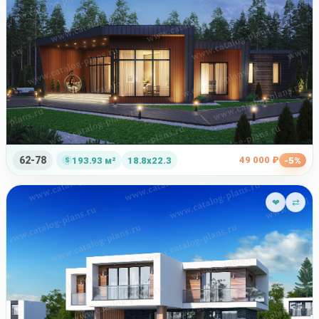
62-78
49 000 ₽
193.93 м²
18.8x22.3
-5%
❤
⇄