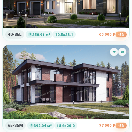
40-86L
60 000 ₽
250.91 м²
10.5x23.1
-5%
❤
⇄
65-35M
77 000 ₽
392.04 м²
18.6x20.0
-5%