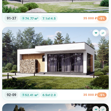
91-37
35 000 ₽
74.77 м²
7.1x14.5
-5%
❤
⇄
92-09
35 000 ₽
52.41 м²
6.5x12.0
-5%
❤
⇄