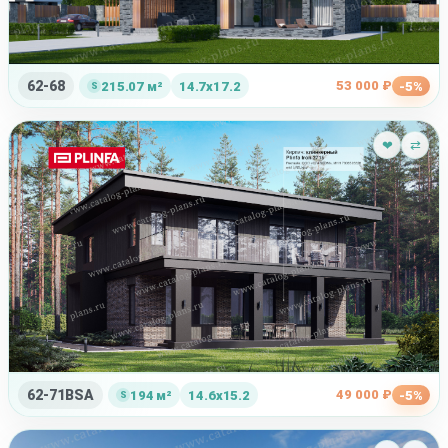
62-68
53 000 ₽
215.07 м²
14.7x17.2
-5%
❤
⇄
62-71BSA
49 000 ₽
194 м²
14.6x15.2
-5%