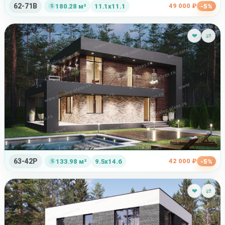
62-71B
49 000 ₽
180.28 м²
11.1x11.1
-5%
❤
⇄
63-42P
42 000 ₽
133.98 м²
9.5x14.6
-5%
❤
⇄