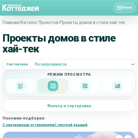
Меню
Фильт
Главная
/
Каталог Проектов
/
Проекты домов в стиле хай-тек
Проекты домов в стиле
НАЙД
хай-тек
ПОИСК 
Сортировка
РЕЖИМ ПРОСМОТРА
Подробно
Сетка
Планировки
Фасад + 
Фильтр и сортировка
Похожие подборки:
С панорамным остеклением
С плоской крышей