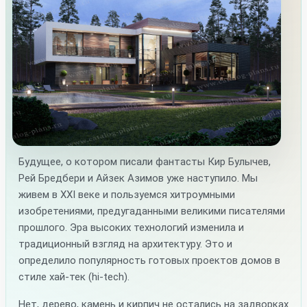
Будущее, о котором писали фантасты Кир Булычев,
Рей Бредбери и Айзек Азимов уже наступило. Мы
живем в XXI веке и пользуемся хитроумными
изобретениями, предугаданными великими писателями
прошлого. Эра высоких технологий изменила и
традиционный взгляд на архитектуру. Это и
определило популярность готовых проектов домов в
стиле хай-тек (hi-tech).
Нет, дерево, камень и кирпич не остались на задворках