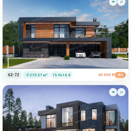
❤
⇄
62-72
60 000 ₽
273.37 м²
15.9x16.8
-5%
❤
⇄