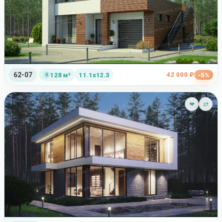
62-07
42 000 ₽
128 м²
11.1x12.3
-5%
❤
⇄