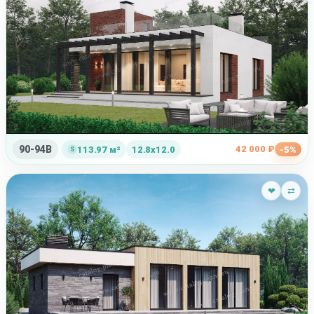
90-94B
42 000 ₽
113.97 м²
12.8x12.0
-5%
❤
⇄