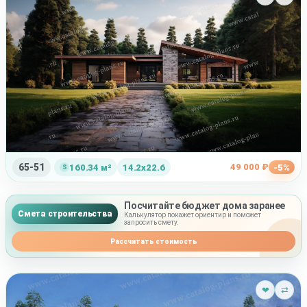
65-51
49 000 ₽
160.34 м²
14.2x22.6
-5%
Посчитайте бюджет дома заранее
Смета строительства
Калькулятор покажет ориентир и поможет
запросить смету.
Рассчитать стоимость
❤
⇄