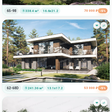
65-98
70 000 ₽
338.4 м²
16.6x21.2
-5%
❤
⇄
62-68D
53 000 ₽
241.36 м²
13.1x17.2
-5%
❤
⇄