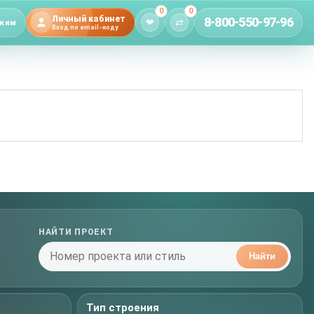
0
0
Личный кабинет
8-800-550-97-96
❤
⇄
жим
Вход по email-коду
НАЙТИ ПРОЕКТ
Найти
Тип строения