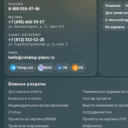
РОССИЯ
Новинки
О
8-800 550-97-96
Для узких у
МОСКВА
С плоской к
+7 (495) 660-39-57
ул. Авиамоторная, д. 12, офис 815
Из кирпича
САНКТ-ПЕТЕРБУРГ
+7 (812) 332-52-25
ул. Кораблестроителей, д. 32, корп. 3
EMAIL
hello@catalog-plans.ru
Telegram
MAX
VK
OK
Важные разделы
Доставка и оплата
Техническое задание на 
Вопросы и ответы
Состав проекта
Индивидуальное проектирование
Внести изменения в прое
Статьи
Сотрудничество
Проекты из кирпича BRAER
Проекты из кирпича ЛСР
Правовая информация
Избранное