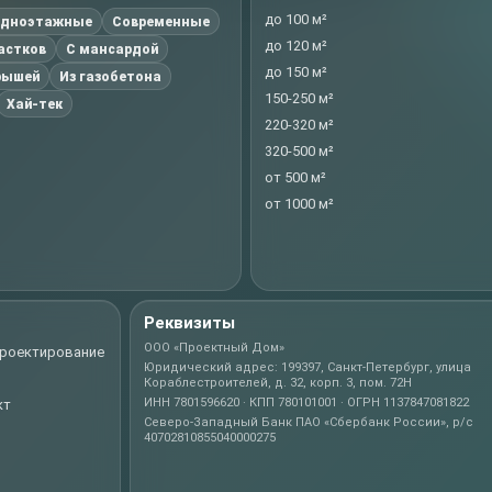
до 100 м²
дноэтажные
Современные
до 120 м²
частков
С мансардой
до 150 м²
рышей
Из газобетона
150-250 м²
Хай-тек
220-320 м²
320-500 м²
от 500 м²
от 1000 м²
Реквизиты
ООО «Проектный Дом»
проектирование
Юридический адрес: 199397, Санкт-Петербург, улица
Кораблестроителей, д. 32, корп. 3, пом. 72Н
ИНН 7801596620 · КПП 780101001 · ОГРН 1137847081822
кт
Северо-Западный Банк ПАО «Сбербанк России», р/с
40702810855040000275