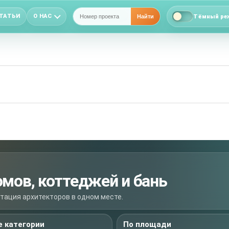
ТАТЬИ
О НАС
Тёмный ре
Найти
омов, коттеджей и бань
ьтация архитекторов в одном месте.
 категории
По площади