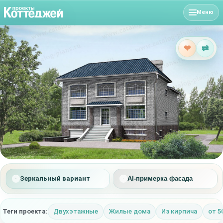
Меню
❤
⇄
Зеркальный вариант
AI-примерка фасада
Теги проекта:
Двухэтажные
Жилые дома
Из кирпича
от 5