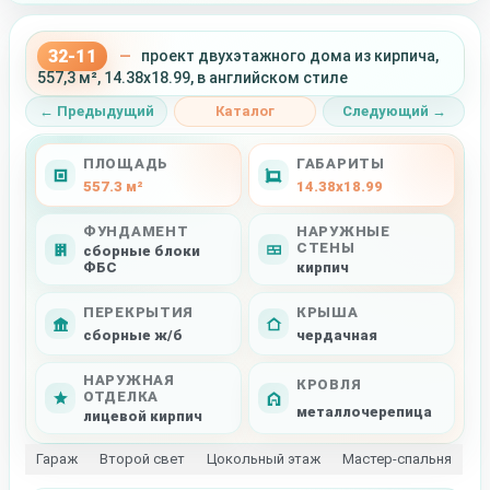
32-11
—
проект двухэтажного дома из кирпича,
557,3 м², 14.38x18.99, в английском стиле
← Предыдущий
Каталог
Следующий →
ПЛОЩАДЬ
ГАБАРИТЫ
557.3 м²
14.38x18.99
ФУНДАМЕНТ
НАРУЖНЫЕ
СТЕНЫ
сборные блоки
ФБС
кирпич
ПЕРЕКРЫТИЯ
КРЫША
сборные ж/б
чердачная
НАРУЖНАЯ
КРОВЛЯ
ОТДЕЛКА
металлочерепица
лицевой кирпич
Гараж
Второй свет
Цокольный этаж
Мастер-спальня