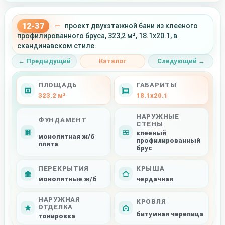
12-37
—
проект двухэтажной бани из клееного
профилированного бруса, 323,2 м², 18.1x20.1, в
скандинавском стиле
← Предыдущий
Каталог
Следующий →
ПЛОЩАДЬ
ГАБАРИТЫ
323.2 м²
18.1x20.1
НАРУЖНЫЕ
ФУНДАМЕНТ
СТЕНЫ
клееный
монолитная ж/б
профилированный
плита
брус
ПЕРЕКРЫТИЯ
КРЫША
монолитные ж/б
чердачная
НАРУЖНАЯ
КРОВЛЯ
ОТДЕЛКА
битумная черепица
тонировка