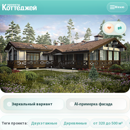
Меню
❤
⇄
Зеркальный вариант
AI-примерка фасада
Теги проекта:
Двухэтажные
Деревянные
от 320 до 500 м²