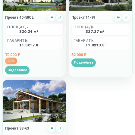
Проект 40-58CL
❤
⇄
Проект 11-99
❤
⇄
ПЛОЩАДЬ
ПЛОЩАДЬ
326.24 м²
327.27 м²
ГАБАРИТЫ
ГАБАРИТЫ
11.3x17.8
11.8x13.8
70 000 ₽
52 000 ₽
-5%
Подробнее
Подробнее
Проект 33-63
❤
⇄