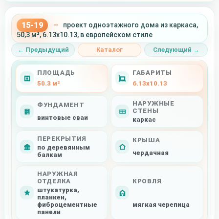
15-19
—
проект одноэтажного дома из каркаса,
50,3 м², 6.13x10.13, в европейском стиле
← Предыдущий
Каталог
Следующий →
ПЛОЩАДЬ
ГАБАРИТЫ
50.3 м²
6.13x10.13
НАРУЖНЫЕ
ФУНДАМЕНТ
СТЕНЫ
винтовые сваи
каркас
ПЕРЕКРЫТИЯ
КРЫША
по деревянным
чердачная
балкам
НАРУЖНАЯ
ОТДЕЛКА
КРОВЛЯ
штукатурка,
планкен,
фиброцементные
мягкая черепица
панели