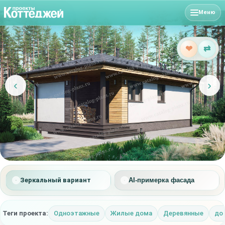
Меню
❤
⇄
‹
›
Зеркальный вариант
AI-примерка фасада
Теги проекта:
Одноэтажные
Жилые дома
Деревянные
до 