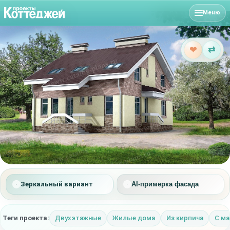
Меню
❤
⇄
Зеркальный вариант
AI-примерка фасада
Теги проекта:
Двухэтажные
Жилые дома
Из кирпича
С м