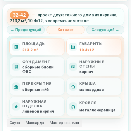
32-42
—
проект двухэтажного дома из кирпича,
213,2 м², 10.4x12, в современном стиле
← Предыдущий
Каталог
Следующий →
ПЛОЩАДЬ
ГАБАРИТЫ
213.2 м²
10.4x12
ФУНДАМЕНТ
НАРУЖНЫЕ
СТЕНЫ
сборные блоки
ФБС
кирпич
ПЕРЕКРЫТИЯ
КРЫША
сборные ж/б
мансардная
НАРУЖНАЯ
КРОВЛЯ
ОТДЕЛКА
металлочерепица
лицевой кирпич
Сауна
Мансарда
Мастер-спальня