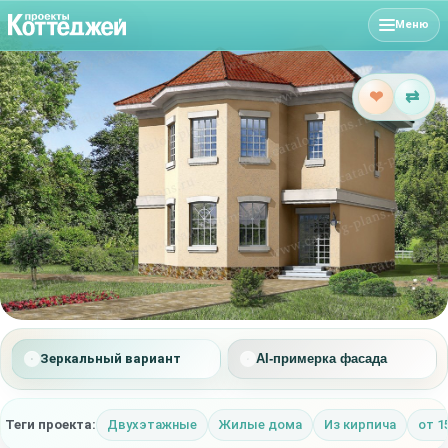
Меню
❤
⇄
Зеркальный вариант
AI-примерка фасада
Теги проекта:
Двухэтажные
Жилые дома
Из кирпича
от 1