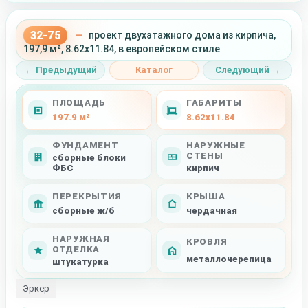
32-75
—
проект двухэтажного дома из кирпича,
197,9 м², 8.62x11.84, в европейском стиле
← Предыдущий
Каталог
Следующий →
ПЛОЩАДЬ
ГАБАРИТЫ
197.9 м²
8.62x11.84
ФУНДАМЕНТ
НАРУЖНЫЕ
СТЕНЫ
сборные блоки
ФБС
кирпич
ПЕРЕКРЫТИЯ
КРЫША
сборные ж/б
чердачная
НАРУЖНАЯ
КРОВЛЯ
ОТДЕЛКА
металлочерепица
штукатурка
Эркер