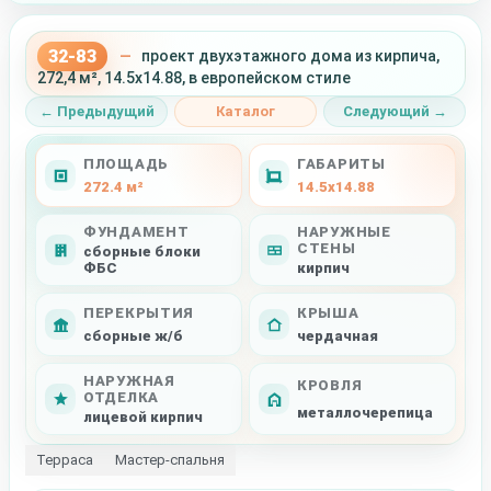
32-83
—
проект двухэтажного дома из кирпича,
272,4 м², 14.5x14.88, в европейском стиле
← Предыдущий
Каталог
Следующий →
ПЛОЩАДЬ
ГАБАРИТЫ
272.4 м²
14.5x14.88
ФУНДАМЕНТ
НАРУЖНЫЕ
СТЕНЫ
сборные блоки
ФБС
кирпич
ПЕРЕКРЫТИЯ
КРЫША
сборные ж/б
чердачная
НАРУЖНАЯ
КРОВЛЯ
ОТДЕЛКА
металлочерепица
лицевой кирпич
Терраса
Мастер-спальня