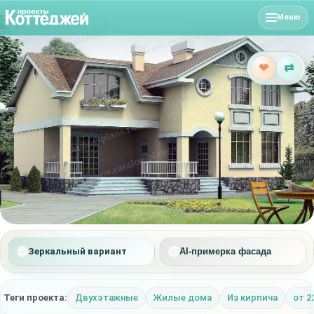
Меню
❤
⇄
Зеркальный вариант
AI-примерка фасада
Теги проекта:
Двухэтажные
Жилые дома
Из кирпича
от 2