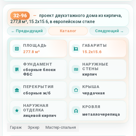
32-96
—
проект двухэтажного дома из кирпича,
277,8 м², 15.2x15.6, в европейском стиле
← Предыдущий
Каталог
Следующий →
ПЛОЩАДЬ
ГАБАРИТЫ
277.8 м²
15.2x15.6
ФУНДАМЕНТ
НАРУЖНЫЕ
СТЕНЫ
сборные блоки
ФБС
кирпич
ПЕРЕКРЫТИЯ
КРЫША
сборные ж/б
чердачная
НАРУЖНАЯ
КРОВЛЯ
ОТДЕЛКА
металлочерепица
лицевой кирпич
Гараж
Эркер
Мастер-спальня