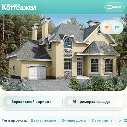
Меню
❤
⇄
Зеркальный вариант
AI-примерка фасада
Теги проекта:
Двухэтажные
Жилые дома
Из кирпича
от 2