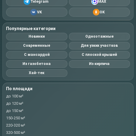
Telegram
MAX
VK
OK
Популярные категории
Новинки
Одноэтажные
Современные
Для узких участков
С мансардой
С плоской крышей
Из газобетона
Из кирпича
Хай-тек
По площади
до 100 м²
до 120 м²
до 150 м²
150-250 м²
220-320 м²
320-500 м²