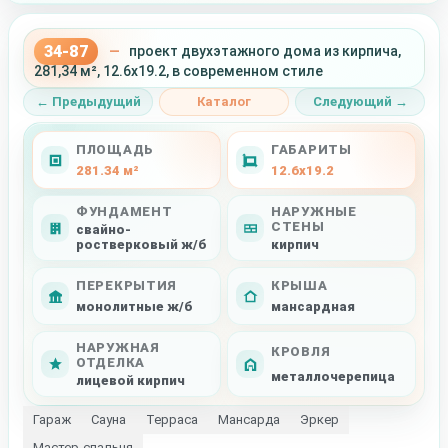
34-87
—
проект двухэтажного дома из кирпича,
281,34 м², 12.6x19.2, в современном стиле
← Предыдущий
Каталог
Следующий →
ПЛОЩАДЬ
ГАБАРИТЫ
281.34 м²
12.6x19.2
ФУНДАМЕНТ
НАРУЖНЫЕ
СТЕНЫ
свайно-
ростверковый ж/б
кирпич
ПЕРЕКРЫТИЯ
КРЫША
монолитные ж/б
мансардная
НАРУЖНАЯ
КРОВЛЯ
ОТДЕЛКА
металлочерепица
лицевой кирпич
Гараж
Сауна
Терраса
Мансарда
Эркер
Мастер-спальня