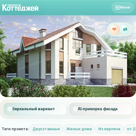
Меню
❤
⇄
Зеркальный вариант
AI-примерка фасада
Теги проекта:
Двухэтажные
Жилые дома
Из кирпича
от 2