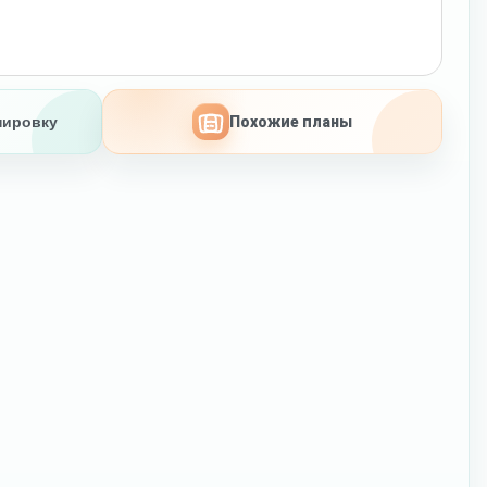
нировку
Похожие планы