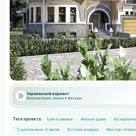
Зеркальный вариант
Визуализации, планы и фасады
Теги проекта:
Трёхэтажные
Жилые дома
Из кирпича
С цокольным этажом
В стиле модерн
Мастер-спаль