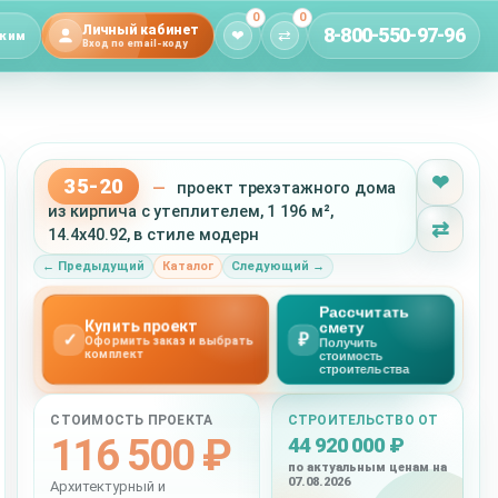
0
0
Личный кабинет
8-800-550-97-96
❤
⇄
жим
Вход по email-коду
❤
35-20
—
проект трехэтажного дома
из кирпича с утеплителем, 1 196 м²,
⇄
14.4x40.92, в стиле модерн
← Предыдущий
Каталог
Следующий →
Рассчитать
Купить проект
смету
✓
₽
Оформить заказ и выбрать
Получить
комплект
стоимость
строительства
СТОИМОСТЬ ПРОЕКТА
СТРОИТЕЛЬСТВО ОТ
116 500 ₽
44 920 000 ₽
по актуальным ценам на
07.08.2026
Архитектурный и