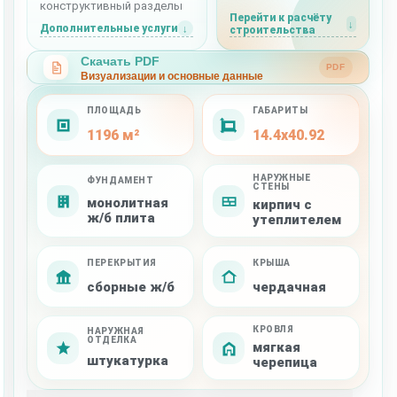
конструктивный разделы
Перейти к расчёту
Дополнительные услуги
строительства
Скачать PDF
PDF
Визуализации и основные данные
ПЛОЩАДЬ
ГАБАРИТЫ
1196 м²
14.4x40.92
НАРУЖНЫЕ
ФУНДАМЕНТ
СТЕНЫ
монолитная
кирпич с
ж/б плита
утеплителем
ПЕРЕКРЫТИЯ
КРЫША
сборные ж/б
чердачная
КРОВЛЯ
НАРУЖНАЯ
ОТДЕЛКА
мягкая
штукатурка
черепица