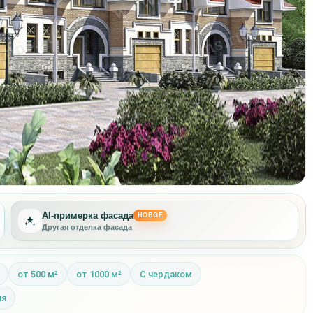
AI-примерка фасада
НОВОЕ
Другая отделка фасада
от 500 м²
от 1000 м²
С чердаком
ня