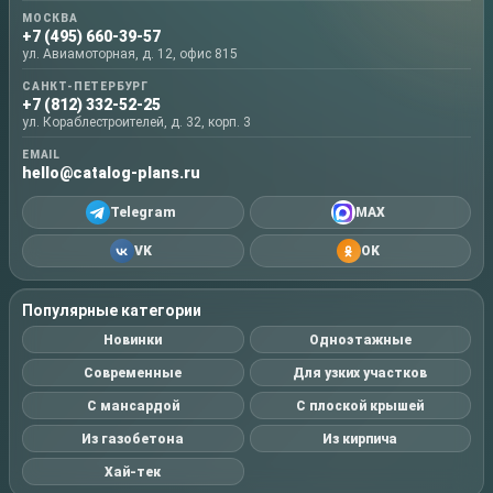
МОСКВА
+7 (495) 660-39-57
ул. Авиамоторная, д. 12, офис 815
САНКТ-ПЕТЕРБУРГ
+7 (812) 332-52-25
ул. Кораблестроителей, д. 32, корп. 3
EMAIL
hello@catalog-plans.ru
Telegram
MAX
VK
OK
Популярные категории
Новинки
Одноэтажные
Современные
Для узких участков
С мансардой
С плоской крышей
Из газобетона
Из кирпича
Хай-тек