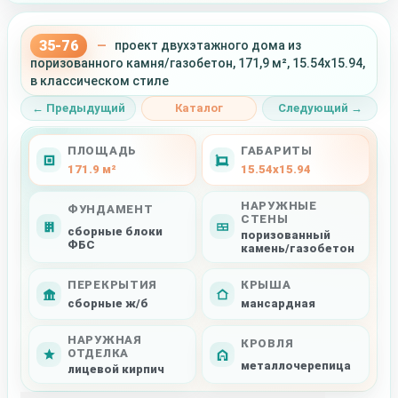
35-76
—
проект двухэтажного дома из
поризованного камня/газобетон, 171,9 м², 15.54x15.94,
в классическом стиле
← Предыдущий
Каталог
Следующий →
ПЛОЩАДЬ
ГАБАРИТЫ
171.9 м²
15.54x15.94
НАРУЖНЫЕ
ФУНДАМЕНТ
СТЕНЫ
сборные блоки
поризованный
ФБС
камень/газобетон
ПЕРЕКРЫТИЯ
КРЫША
сборные ж/б
мансардная
НАРУЖНАЯ
КРОВЛЯ
ОТДЕЛКА
металлочерепица
лицевой кирпич