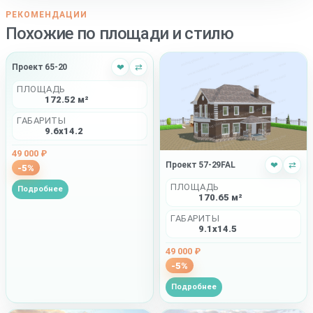
РЕКОМЕНДАЦИИ
Похожие по площади и стилю
Проект 65-20
❤
⇄
ПЛОЩАДЬ
172.52 м²
ГАБАРИТЫ
9.6x14.2
49 000 ₽
Проект 57-29FAL
❤
⇄
-5%
ПЛОЩАДЬ
Подробнее
170.65 м²
ГАБАРИТЫ
9.1x14.5
49 000 ₽
-5%
Подробнее