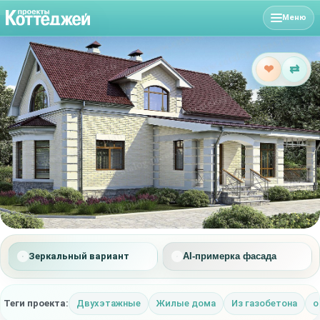
Меню
❤
⇄
Зеркальный вариант
AI-примерка фасада
Теги проекта:
Двухэтажные
Жилые дома
Из газобетона
о