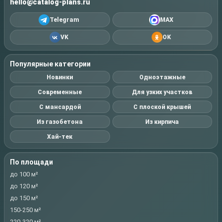
hello@catalog-plans.ru
Telegram
MAX
VK
OK
Популярные категории
Новинки
Одноэтажные
Современные
Для узких участков
С мансардой
С плоской крышей
Из газобетона
Из кирпича
Хай-тек
По площади
до 100 м²
до 120 м²
до 150 м²
150-250 м²
220-320 м²