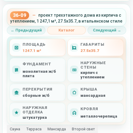
36-09
—
проект трехэтажного дома из кирпича с
утеплением, 1 247,1 м², 27.5x35.7, в итальянском стиле
← Предыдущий
Каталог
Следующий →
ПЛОЩАДЬ
ГАБАРИТЫ
1247.1 м²
27.5x35.7
НАРУЖНЫЕ
ФУНДАМЕНТ
СТЕНЫ
монолитная ж/б
кирпич с
плита
утеплением
ПЕРЕКРЫТИЯ
КРЫША
сборные ж/б
мансардная
НАРУЖНАЯ
КРОВЛЯ
ОТДЕЛКА
металлочерепица
штукатурка
Сауна
Терраса
Мансарда
Второй свет