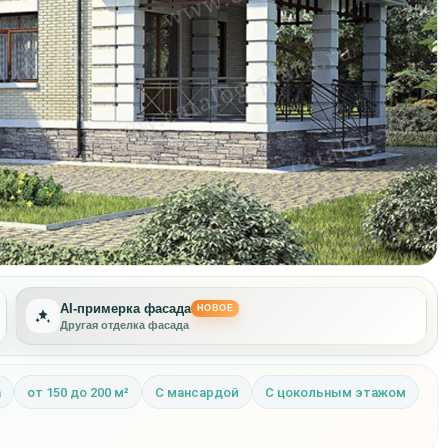
AI-примерка фасада
НОВОЕ
Новая стилистика дома
а
от 150 до 200 м²
С мансардой
С цокольным этажом