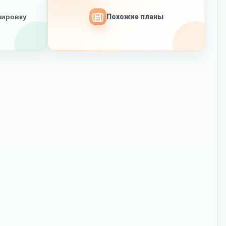
нировку
Похожие планы