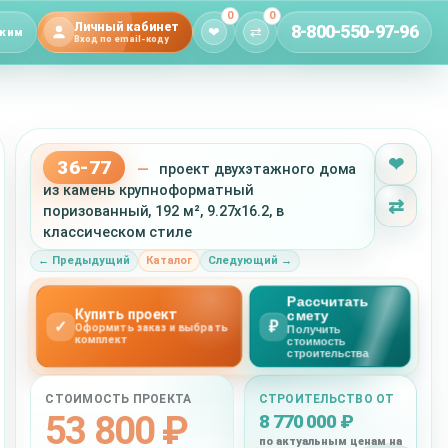
0
0
Личный кабинет
8-800-550-97-96
❤
⇄
жим
Вход по email-коду
❤
36-77
—
проект двухэтажного дома
из камень крупноформатный
⇄
поризованный, 192 м², 9.27x16.2, в
классическом стиле
← Предыдущий
Каталог
Следующий →
Рассчитать
Купить проект
смету
✓
₽
Оформить заказ и выбрать
Получить
комплект
стоимость
строительства
СТОИМОСТЬ ПРОЕКТА
СТРОИТЕЛЬСТВО ОТ
53 800 ₽
8 770 000 ₽
по актуальным ценам на