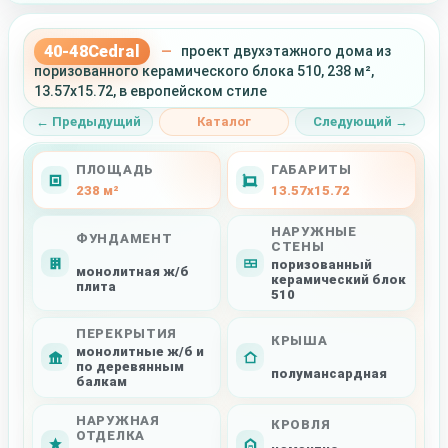
40-48Cedral
—
проект двухэтажного дома из
поризованного керамического блока 510, 238 м²,
13.57x15.72, в европейском стиле
← Предыдущий
Каталог
Следующий →
ПЛОЩАДЬ
ГАБАРИТЫ
238 м²
13.57x15.72
НАРУЖНЫЕ
ФУНДАМЕНТ
СТЕНЫ
поризованный
монолитная ж/б
керамический блок
плита
510
ПЕРЕКРЫТИЯ
КРЫША
монолитные ж/б и
по деревянным
полумансардная
балкам
НАРУЖНАЯ
КРОВЛЯ
ОТДЕЛКА