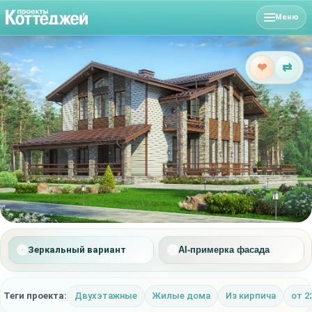
Меню
❤
⇄
Зеркальный вариант
AI-примерка фасада
Теги проекта:
Двухэтажные
Жилые дома
Из кирпича
от 2