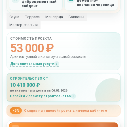
цементно-
фиброцементный
песчаная черепица
сайдинг
Сауна
Терраса
Мансарда
Балконы
Мастер-спальня
СТОИМОСТЬ ПРОЕКТА
53 000 ₽
Архитектурный и конструктивный разделы
Дополнительные услуги
СТРОИТЕЛЬСТВО ОТ
10 410 000 ₽
по актуальным ценам на 06.08.2026
Перейти к расчёту строительства
-5%
Скидка на типовой проект в личном кабинете