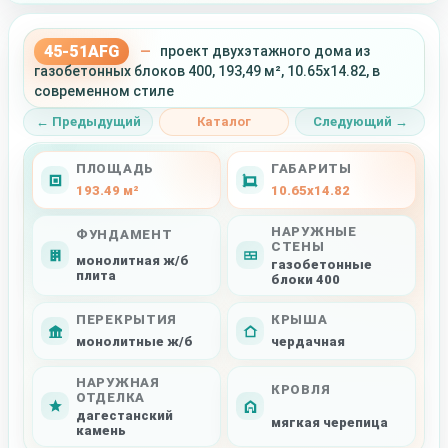
45-51AFG
—
проект двухэтажного дома из
газобетонных блоков 400, 193,49 м², 10.65x14.82, в
современном стиле
← Предыдущий
Каталог
Следующий →
ПЛОЩАДЬ
ГАБАРИТЫ
193.49 м²
10.65x14.82
НАРУЖНЫЕ
ФУНДАМЕНТ
СТЕНЫ
монолитная ж/б
газобетонные
плита
блоки 400
ПЕРЕКРЫТИЯ
КРЫША
монолитные ж/б
чердачная
НАРУЖНАЯ
КРОВЛЯ
ОТДЕЛКА
дагестанский
мягкая черепица
камень