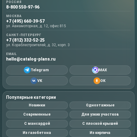
РОССИЯ
8-800 550-97-96
МОСКВА
+7 (495) 660-39-57
ул. Авиамоторная, д. 12, офис 815
САНКТ-ПЕТЕРБУРГ
+7 (812) 332-52-25
ул. Кораблестроителей, д. 32, корп. 3
EMAIL
hello@catalog-plans.ru
Telegram
MAX
VK
OK
Популярные категории
Новинки
Одноэтажные
Современные
Для узких участков
С мансардой
С плоской крышей
Из газобетона
Из кирпича