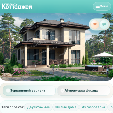
Меню
❤
⇄
Зеркальный вариант
AI-примерка фасада
Теги проекта:
Двухэтажные
Жилые дома
Из газобетона
о