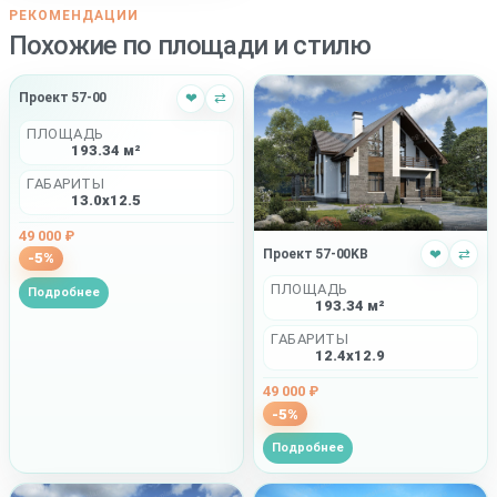
РЕКОМЕНДАЦИИ
Похожие по площади и стилю
Проект 57-00
❤
⇄
ПЛОЩАДЬ
193.34 м²
ГАБАРИТЫ
13.0x12.5
49 000 ₽
Проект 57-00KB
❤
⇄
-5%
ПЛОЩАДЬ
Подробнее
193.34 м²
ГАБАРИТЫ
12.4x12.9
49 000 ₽
-5%
Подробнее