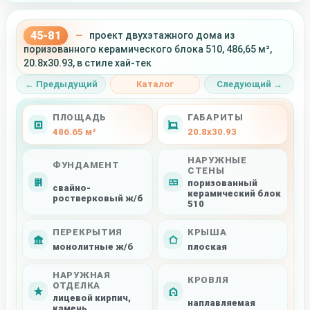
45-81
—
проект двухэтажного дома из
поризованного керамического блока 510, 486,65 м²,
20.8x30.93, в стиле хай-тек
← Предыдущий
Каталог
Следующий →
ПЛОЩАДЬ
ГАБАРИТЫ
486.65 м²
20.8x30.93
НАРУЖНЫЕ
ФУНДАМЕНТ
СТЕНЫ
поризованный
свайно-
керамический блок
ростверковый ж/б
510
ПЕРЕКРЫТИЯ
КРЫША
монолитные ж/б
плоская
НАРУЖНАЯ
КРОВЛЯ
ОТДЕЛКА
лицевой кирпич,
наплавляемая
камень