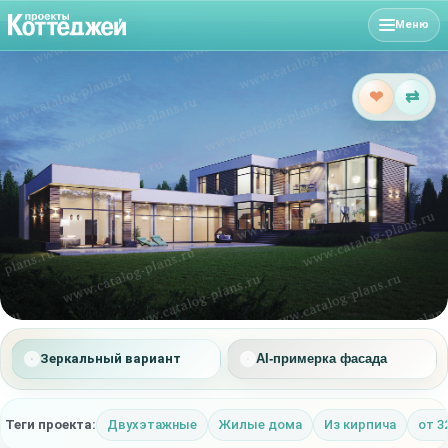
Меню
❤
⇄
Зеркальный вариант
AI-примерка фасада
Теги проекта:
Двухэтажные
Жилые дома
Из кирпича
от 3