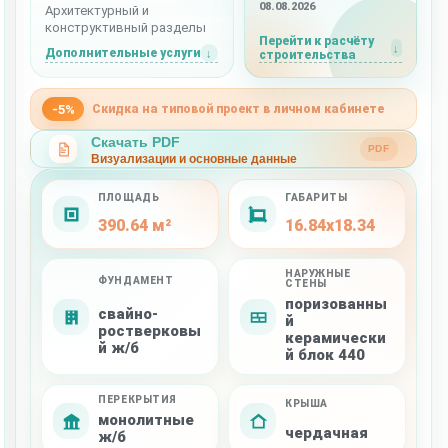
08.08.2026
Архитектурный и
конструктивный разделы
Перейти к расчёту
Дополнительные услуги
строительства
-5%
Скидка на типовой проект в личном кабинете
Скачать PDF
PDF
Визуализации и основные данные
ПЛОЩАДЬ
ГАБАРИТЫ
390.64 м²
16.84x18.34
НАРУЖНЫЕ
ФУНДАМЕНТ
СТЕНЫ
поризованны
свайно-
й
ростверковы
керамически
й ж/б
й блок 440
ПЕРЕКРЫТИЯ
КРЫША
монолитные
чердачная
ж/б