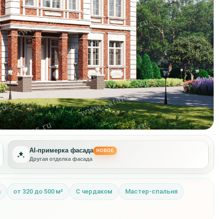
AI-примерка фасада
НОВОЕ
Другая отделка фасада
а
от 320 до 500 м²
С чердаком
Мастер-спальня