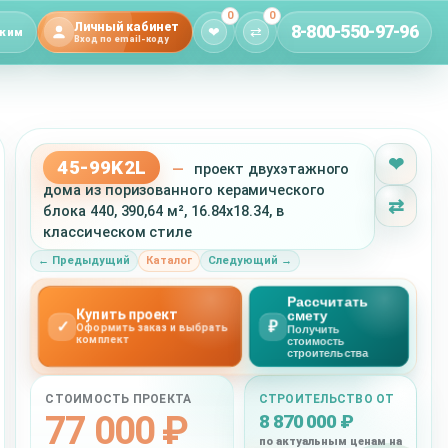
0
0
Личный кабинет
8-800-550-97-96
❤
⇄
жим
Вход по email-коду
❤
45-99K2L
—
проект двухэтажного
дома из поризованного керамического
⇄
блока 440, 390,64 м², 16.84x18.34, в
классическом стиле
← Предыдущий
Каталог
Следующий →
Рассчитать
Купить проект
смету
✓
₽
Оформить заказ и выбрать
Получить
комплект
стоимость
строительства
СТОИМОСТЬ ПРОЕКТА
СТРОИТЕЛЬСТВО ОТ
77 000 ₽
8 870 000 ₽
по актуальным ценам на