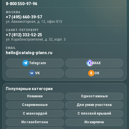
8-800 550-97-96
МОСКВА
+7 (495) 660-39-57
ул. Авиамоторная, д. 12, офис 815
САНКТ-ПЕТЕРБУРГ
+7 (812) 332-52-25
ул. Кораблестроителей, д. 32, корп. 3
EMAIL
hello@catalog-plans.ru
Telegram
MAX
VK
OK
Популярные категории
Новинки
Одноэтажные
Современные
Для узких участков
С мансардой
С плоской крышей
Из газобетона
Из кирпича