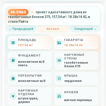
46-09AG
—
проект одноэтажного дома из
газобетонных блоков 375, 157,54 м², 18.28x14.42, в
стиле Райта
← Предыдущий
Каталог
Следующий →
ПЛОЩАДЬ
ГАБАРИТЫ
157.54 м²
18.28x14.42
НАРУЖНЫЕ
ФУНДАМЕНТ
СТЕНЫ
монолитная ж/б
газобетонные
плита
блоки 375
ПЕРЕКРЫТИЯ
КРЫША
монолитные ж/б
чердачная
НАРУЖНАЯ
КРОВЛЯ
ОТДЕЛКА
штукатрука,
мягкая черепица
дерево