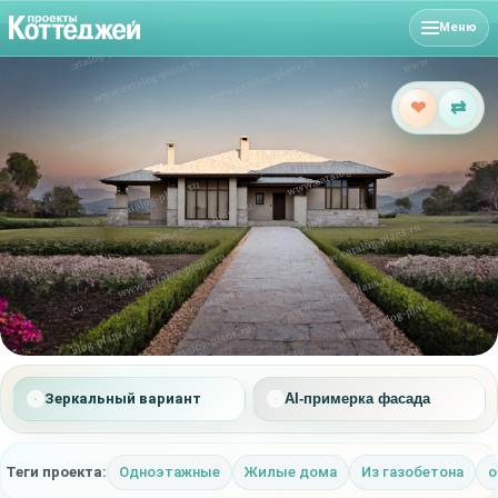
Меню
❤
⇄
Зеркальный вариант
AI-примерка фасада
Теги проекта:
Одноэтажные
Жилые дома
Из газобетона
о