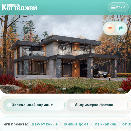
Меню
❤
⇄
Зеркальный вариант
AI-примерка фасада
Теги проекта:
Двухэтажные
Жилые дома
Из кирпича
от 3