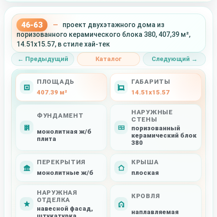
46-63
—
проект двухэтажного дома из
поризованного керамического блока 380, 407,39 м²,
14.51x15.57, в стиле хай-тек
← Предыдущий
Каталог
Следующий →
ПЛОЩАДЬ
ГАБАРИТЫ
407.39 м²
14.51x15.57
НАРУЖНЫЕ
ФУНДАМЕНТ
СТЕНЫ
поризованный
монолитная ж/б
керамический блок
плита
380
ПЕРЕКРЫТИЯ
КРЫША
монолитные ж/б
плоская
НАРУЖНАЯ
КРОВЛЯ
ОТДЕЛКА
навесной фасад,
наплавляемая
штукатурка