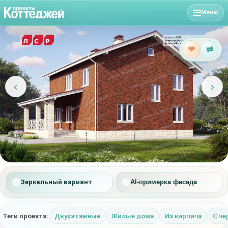
Меню
❤
⇄
‹
›
Зеркальный вариант
AI-примерка фасада
Теги проекта:
Двухэтажные
Жилые дома
Из кирпича
С че