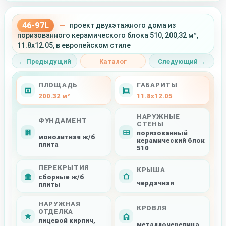
46-97L
—
проект двухэтажного дома из
поризованного керамического блока 510, 200,32 м²,
11.8x12.05, в европейском стиле
← Предыдущий
Каталог
Следующий →
ПЛОЩАДЬ
ГАБАРИТЫ
200.32 м²
11.8x12.05
НАРУЖНЫЕ
ФУНДАМЕНТ
СТЕНЫ
поризованный
монолитная ж/б
керамический блок
плита
510
ПЕРЕКРЫТИЯ
КРЫША
сборные ж/б
чердачная
плиты
НАРУЖНАЯ
КРОВЛЯ
ОТДЕЛКА
лицевой кирпич,
металлочерепица