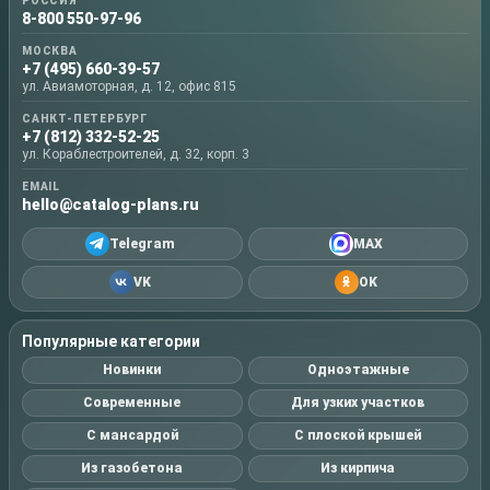
РОССИЯ
8-800 550-97-96
МОСКВА
+7 (495) 660-39-57
ул. Авиамоторная, д. 12, офис 815
САНКТ-ПЕТЕРБУРГ
+7 (812) 332-52-25
ул. Кораблестроителей, д. 32, корп. 3
EMAIL
hello@catalog-plans.ru
Telegram
MAX
VK
OK
Популярные категории
Новинки
Одноэтажные
Современные
Для узких участков
С мансардой
С плоской крышей
Из газобетона
Из кирпича