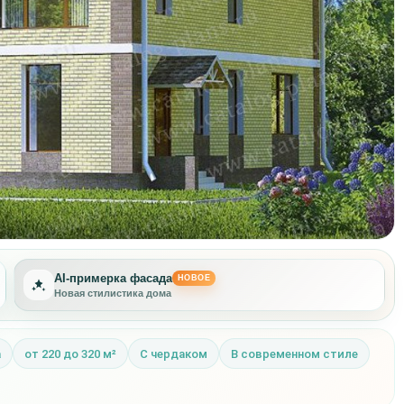
AI-примерка фасада
НОВОЕ
Новая стилистика дома
а
от 220 до 320 м²
С чердаком
В современном стиле