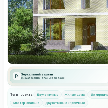
Зеркальный вариант
Визуализации, планы и фасады
Теги проекта:
Двухэтажные
Жилые дома
Из кирпич
Мастер-спальня
Двухэтажные кирпичные