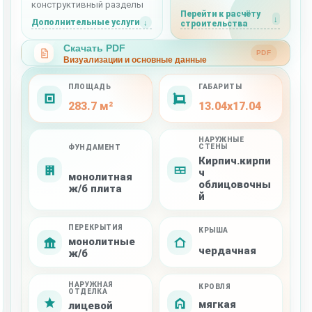
конструктивный разделы
Перейти к расчёту
Дополнительные услуги
строительства
Скачать PDF
PDF
Визуализации и основные данные
ПЛОЩАДЬ
ГАБАРИТЫ
283.7 м²
13.04x17.04
НАРУЖНЫЕ
СТЕНЫ
ФУНДАМЕНТ
Кирпич.кирпи
ч
монолитная
облицовочны
ж/б плита
й
ПЕРЕКРЫТИЯ
КРЫША
монолитные
чердачная
ж/б
НАРУЖНАЯ
КРОВЛЯ
ОТДЕЛКА
мягкая
лицевой