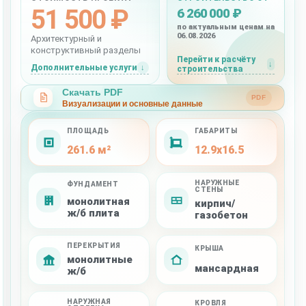
51 500 ₽
6 260 000 ₽
по актуальным ценам на
06.08.2026
Архитектурный и
конструктивный разделы
Перейти к расчёту
Дополнительные услуги
строительства
Скачать PDF
PDF
Визуализации и основные данные
ПЛОЩАДЬ
ГАБАРИТЫ
261.6 м²
12.9x16.5
НАРУЖНЫЕ
ФУНДАМЕНТ
СТЕНЫ
монолитная
кирпич/
ж/б плита
газобетон
ПЕРЕКРЫТИЯ
КРЫША
монолитные
мансардная
ж/б
НАРУЖНАЯ
КРОВЛЯ