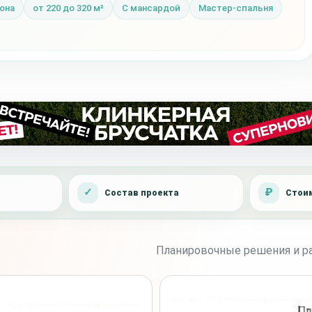
она
от 220 до 320 м²
С мансардой
Мастер-спальня
Состав проекта
Стоим
Планировочные решения и ра