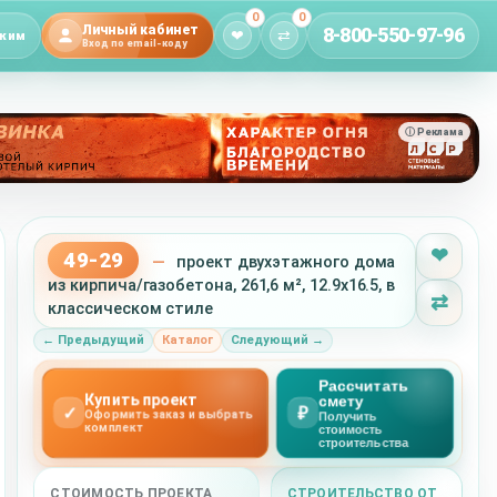
0
0
Личный кабинет
8-800-550-97-96
❤
⇄
жим
Вход по email-коду
ⓘ Реклама
❤
49-29
—
проект двухэтажного дома
из кирпича/газобетона, 261,6 м², 12.9x16.5, в
⇄
классическом стиле
← Предыдущий
Каталог
Следующий →
Рассчитать
Купить проект
смету
✓
₽
Оформить заказ и выбрать
Получить
комплект
стоимость
строительства
СТОИМОСТЬ ПРОЕКТА
СТРОИТЕЛЬСТВО ОТ