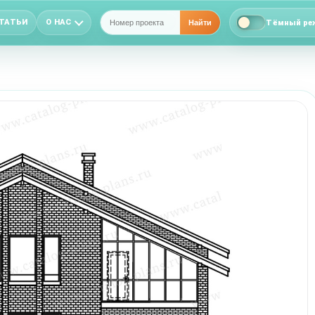
ТАТЬИ
О НАС
Тёмный ре
Найти