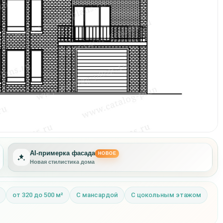
AI-примерка фасада
НОВОЕ
Новая стилистика дома
от 320 до 500 м²
С мансардой
С цокольным этажом