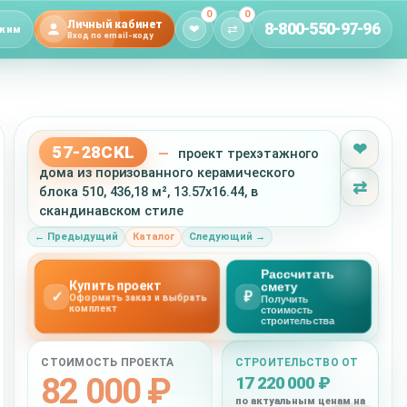
0
0
Личный кабинет
8-800-550-97-96
❤
⇄
жим
Вход по email-коду
❤
57-28CKL
—
проект трехэтажного
дома из поризованного керамического
⇄
блока 510, 436,18 м², 13.57x16.44, в
скандинавском стиле
← Предыдущий
Каталог
Следующий →
Рассчитать
Купить проект
смету
✓
₽
Оформить заказ и выбрать
Получить
комплект
стоимость
строительства
СТОИМОСТЬ ПРОЕКТА
СТРОИТЕЛЬСТВО ОТ
82 000 ₽
17 220 000 ₽
по актуальным ценам на