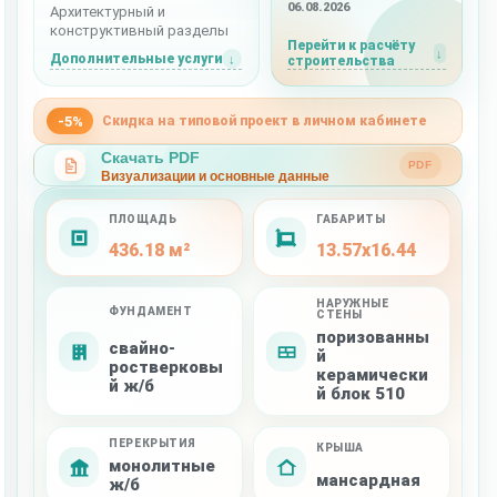
06.08.2026
Архитектурный и
конструктивный разделы
Перейти к расчёту
Дополнительные услуги
строительства
-5%
Скидка на типовой проект в личном кабинете
Скачать PDF
PDF
Визуализации и основные данные
ПЛОЩАДЬ
ГАБАРИТЫ
436.18 м²
13.57x16.44
НАРУЖНЫЕ
ФУНДАМЕНТ
СТЕНЫ
поризованны
свайно-
й
ростверковы
керамически
й ж/б
й блок 510
ПЕРЕКРЫТИЯ
КРЫША
монолитные
мансардная
ж/б