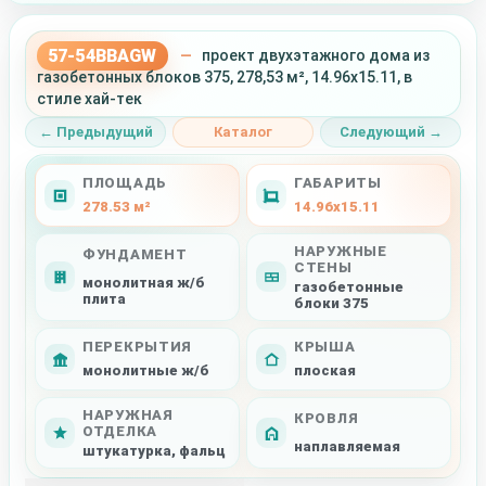
57-54BBAGW
—
проект двухэтажного дома из
газобетонных блоков 375, 278,53 м², 14.96x15.11, в
стиле хай-тек
← Предыдущий
Каталог
Следующий →
ПЛОЩАДЬ
ГАБАРИТЫ
278.53 м²
14.96x15.11
НАРУЖНЫЕ
ФУНДАМЕНТ
СТЕНЫ
монолитная ж/б
газобетонные
плита
блоки 375
ПЕРЕКРЫТИЯ
КРЫША
монолитные ж/б
плоская
НАРУЖНАЯ
КРОВЛЯ
ОТДЕЛКА
наплавляемая
штукатурка, фальц