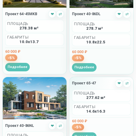
Проект 64-45MKB
❤
⇄
Проект 40-86DL
❤
⇄
ПЛОЩАДЬ
ПЛОЩАДЬ
278.38 м²
278.7 м²
ГАБАРИТЫ
ГАБАРИТЫ
10.0x13.7
10.8x22.5
60 000 ₽
60 000 ₽
-5%
-5%
Подробнее
Подробнее
Проект 65-47
❤
⇄
ПЛОЩАДЬ
277.62 м²
ГАБАРИТЫ
14.6x16.3
60 000 ₽
Проект 40-86NL
❤
⇄
-5%
ПЛОЩАДЬ