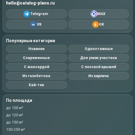
hello@catalog-plans.ru
Telegram
MAX
VK
OK
Популярные категории
Новинки
Одноэтажные
Современные
Для узких участков
С мансардой
С плоской крышей
Из газобетона
Из кирпича
Хай-тек
По площади
до 100 м²
до 120 м²
до 150 м²
150-250 м²