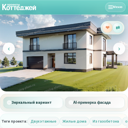
Меню
❤
⇄
‹
›
Зеркальный вариант
AI-примерка фасада
Теги проекта:
Двухэтажные
Жилые дома
Из газобетона
о