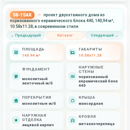
58-15AK
—
проект двухэтажного дома из
поризованного керамического блока 440, 140,94 м²,
10.58x11.28, в современном стиле
← Предыдущий
Каталог
Следующий →
ПЛОЩАДЬ
ГАБАРИТЫ
140.94 м²
10.58x11.28
НАРУЖНЫЕ
ФУНДАМЕНТ
СТЕНЫ
поризованный
монолитный
керамический блок
ленточный ж/б
440
ПЕРЕКРЫТИЯ
КРЫША
монолитные ж/б
мансардная
НАРУЖНАЯ
КРОВЛЯ
ОТДЕЛКА
металлочерепица
лицевой кирпич