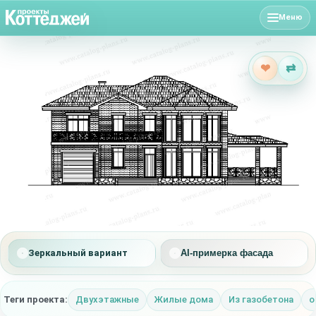
Меню
❤
⇄
Зеркальный вариант
AI-примерка фасада
Теги проекта:
Двухэтажные
Жилые дома
Из газобетона
о