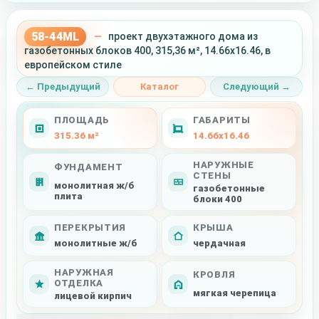
58-44ML
—
проект двухэтажного дома из
газобетонных блоков 400, 315,36 м², 14.66x16.46, в
европейском стиле
← Предыдущий
Каталог
Следующий →
ПЛОЩАДЬ
ГАБАРИТЫ
315.36 м²
14.66x16.46
НАРУЖНЫЕ
ФУНДАМЕНТ
СТЕНЫ
монолитная ж/б
газобетонные
плита
блоки 400
ПЕРЕКРЫТИЯ
КРЫША
монолитные ж/б
чердачная
НАРУЖНАЯ
КРОВЛЯ
ОТДЕЛКА
мягкая черепица
лицевой кирпич