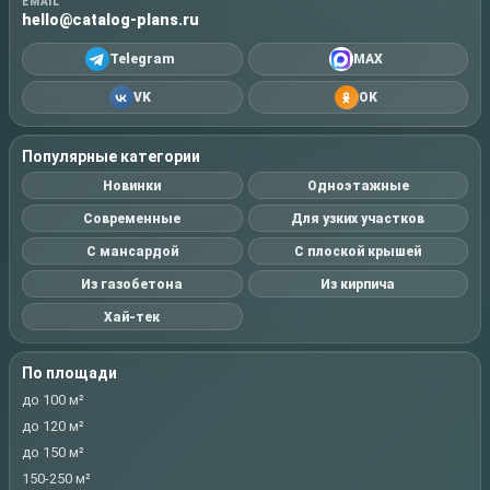
EMAIL
hello@catalog-plans.ru
Telegram
MAX
VK
OK
Популярные категории
Новинки
Одноэтажные
Современные
Для узких участков
С мансардой
С плоской крышей
Из газобетона
Из кирпича
Хай-тек
По площади
до 100 м²
до 120 м²
до 150 м²
150-250 м²