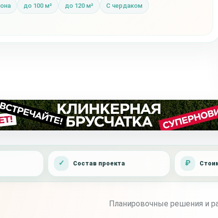
тона
до 100 м²
до 120 м²
С чердаком
Состав проекта
Стоим
Планировочные решения и ра