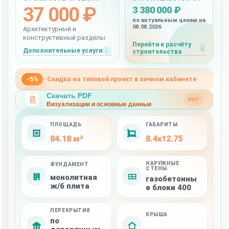
37 000 ₽
3 380 000 ₽
по актуальным ценам на
08.08.2026
Архитектурный и
конструктивный разделы
Перейти к расчёту
Дополнительные услуги
строительства
-5%
Скидка на типовой проект в личном кабинете
Скачать PDF
PDF
Визуализации и основные данные
ПЛОЩАДЬ
ГАБАРИТЫ
84.18 м²
8.4x12.75
НАРУЖНЫЕ
ФУНДАМЕНТ
СТЕНЫ
монолитная
газобетонны
ж/б плита
е блоки 400
ПЕРЕКРЫТИЯ
КРЫША
по