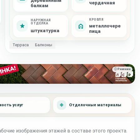
деревянным
чердачная
балкам
КРОВЛЯ
НАРУЖНАЯ
ОТДЕЛКА
металлочере
штукатурка
пица
Терраса
Балконы
ⓘ Реклама
ость услуг
Отделочные материалы
бочие изображения этажей в составе этого проекта.