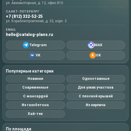
ул. Авиамоторная, д. 12, офис 815
САНКТ-ПЕТЕРБУРГ
+7 (812) 332-52-25
ул. Кораблестроителей, д. 32, корп. 3
EMAIL
hello@catalog-plans.ru
Telegram
MAX
VK
OK
Популярные категории
Новинки
Одноэтажные
Современные
Для узких участков
С мансардой
С плоской крышей
Из газобетона
Из кирпича
Хай-тек
По площади