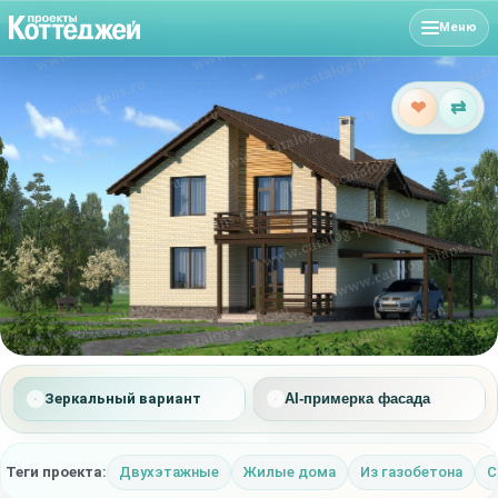
Меню
❤
⇄
Зеркальный вариант
AI-примерка фасада
Теги проекта:
Двухэтажные
Жилые дома
Из газобетона
С