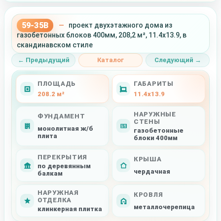
59-35B
—
проект двухэтажного дома из
газобетонных блоков 400мм, 208,2 м², 11.4x13.9, в
скандинавском стиле
← Предыдущий
Каталог
Следующий →
ПЛОЩАДЬ
ГАБАРИТЫ
208.2 м²
11.4x13.9
НАРУЖНЫЕ
ФУНДАМЕНТ
СТЕНЫ
монолитная ж/б
газобетонные
плита
блоки 400мм
ПЕРЕКРЫТИЯ
КРЫША
по деревянным
чердачная
балкам
НАРУЖНАЯ
КРОВЛЯ
ОТДЕЛКА
металлочерепица
клинкерная плитка