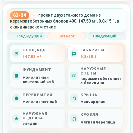
63-24
—
проект двухэтажного дома из
керамзитобетонных блоков 400, 147,53 м², 9.8x15.1, в
скандинавском стиле
← Предыдущий
Каталог
Следующий →
ПЛОЩАДЬ
ГАБАРИТЫ
147.53 м²
9.8x15.1
НАРУЖНЫЕ
ФУНДАМЕНТ
СТЕНЫ
монолитный
керамзитобетонны
ленточный ж/б
е блоки 400
ПЕРЕКРЫТИЯ
КРЫША
монолитные ж/б
мансардная
НАРУЖНАЯ
КРОВЛЯ
ОТДЕЛКА
мягкая черепица
сайдинг