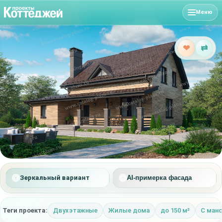
Меню
❤
⇄
Зеркальный вариант
AI-примерка фасада
Теги проекта:
Двухэтажные
Жилые дома
до 150 м²
С ман