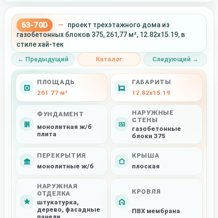
63-70D
—
проект трехэтажного дома из
газобетонных блоков 375, 261,77 м², 12.82x15.19, в
стиле хай-тек
← Предыдущий
Каталог
Следующий →
ПЛОЩАДЬ
ГАБАРИТЫ
261.77 м²
12.82x15.19
НАРУЖНЫЕ
ФУНДАМЕНТ
СТЕНЫ
монолитная ж/б
газобетонные
плита
блоки 375
ПЕРЕКРЫТИЯ
КРЫША
монолитные ж/б
плоская
НАРУЖНАЯ
КРОВЛЯ
ОТДЕЛКА
штукатурка,
дерево, фасадные
ПВХ мембрана
панели