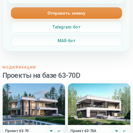
Отправить заявку
Telegram-бот
MAX-бот
МОДИФИКАЦИИ
Проекты на базе 63-70D
Проект 63-70
❤
⇄
Проект 63-70A
❤
⇄