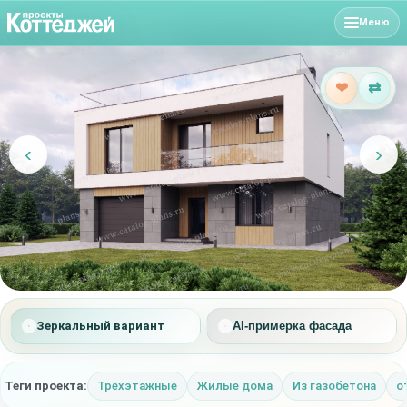
Меню
❤
⇄
‹
›
Зеркальный вариант
AI-примерка фасада
Теги проекта:
Трёхэтажные
Жилые дома
Из газобетона
о