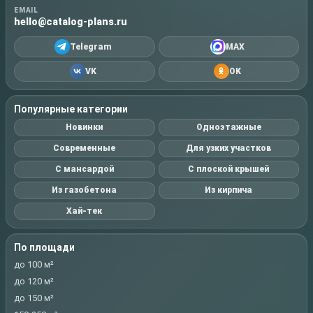
EMAIL
hello@catalog-plans.ru
Telegram
MAX
VK
OK
Популярные категории
Новинки
Одноэтажные
Современные
Для узких участков
С мансардой
С плоской крышей
Из газобетона
Из кирпича
Хай-тек
По площади
до 100 м²
до 120 м²
до 150 м²