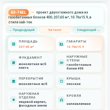
63-74EL
—
проект двухэтажного дома из
газобетонных блоков 400, 207,65 м², 10.76x15.9, в
стиле хай-тек
← Предыдущий
Каталог
Следующий →
ПЛОЩАДЬ
ГАБАРИТЫ
207.65 м²
10.76x15.9
НАРУЖНЫЕ
ФУНДАМЕНТ
СТЕНЫ
монолитная ж/б
газобетонные
плита
блоки 400
ПЕРЕКРЫТИЯ
КРЫША
монолитные ж/б
плоская
НАРУЖНАЯ
КРОВЛЯ
ОТДЕЛКА
лицевой кирпич,
наплавляемая
фасадные анели