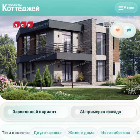
Меню
❤
⇄
Зеркальный вариант
AI-примерка фасада
Теги проекта:
Двухэтажные
Жилые дома
Из газобетона
С