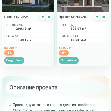
Проект 62-24AM
❤
⇄
Проект 62-71BSAD
❤
⇄
ПЛОЩАДЬ
ПЛОЩАДЬ
206.13 м²
206.07 м²
ГАБАРИТЫ
ГАБАРИТЫ
11.0x12.7
12.0x13.2
53 000 ₽
53 000 ₽
-5%
-5%
Подробнее
Подробнее
Описание проекта
Проект двухэтажного жилого дома из газобетона
№63-74EL в стиле хай-тек с чертежами, фото и 3D