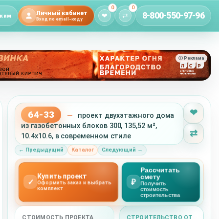
0
0
Личный кабинет
8-800-550-97-96
❤
⇄
жим
Вход по email-коду
ⓘ Реклама
❤
64-33
—
проект двухэтажного дома
из газобетонных блоков 300, 135,52 м²,
⇄
10.4x10.6, в современном стиле
← Предыдущий
Каталог
Следующий →
Рассчитать
Купить проект
смету
✓
₽
Оформить заказ и выбрать
Получить
комплект
стоимость
строительства
СТОИМОСТЬ ПРОЕКТА
СТРОИТЕЛЬСТВО ОТ