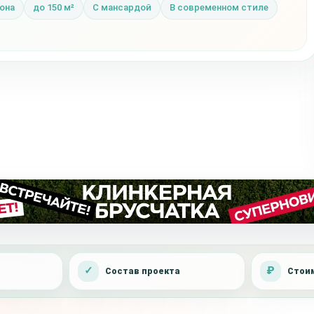
она
до 150 м²
С мансардой
В современном стиле
Состав проекта
Стоим