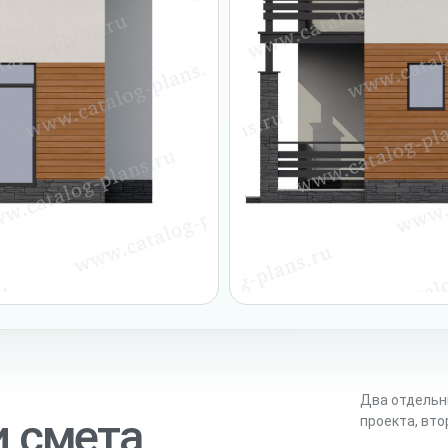
Два отдельн
и смета
проекта, вт