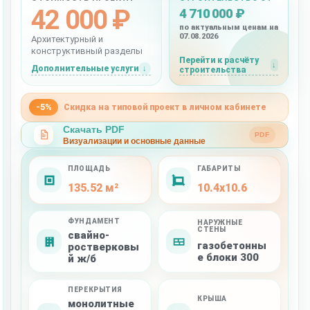
42 000 ₽
4 710 000 ₽
по актуальным ценам на
07.08.2026
Архитектурный и
конструктивный разделы
Перейти к расчёту
Дополнительные услуги
строительства
-5%
Скидка на типовой проект в личном кабинете
Скачать PDF
PDF
Визуализации и основные данные
ПЛОЩАДЬ
ГАБАРИТЫ
135.52 м²
10.4x10.6
ФУНДАМЕНТ
НАРУЖНЫЕ
СТЕНЫ
свайно-
газобетонны
ростверковы
е блоки 300
й ж/б
ПЕРЕКРЫТИЯ
КРЫША
монолитные