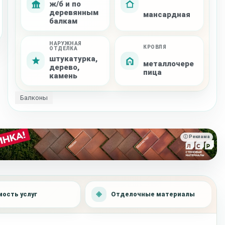
ж/б и по
деревянным
мансардная
балкам
НАРУЖНАЯ
КРОВЛЯ
ОТДЕЛКА
штукатурка,
металлочере
дерево,
пица
камень
Балконы
ⓘ Реклама
ость услуг
Отделочные материалы