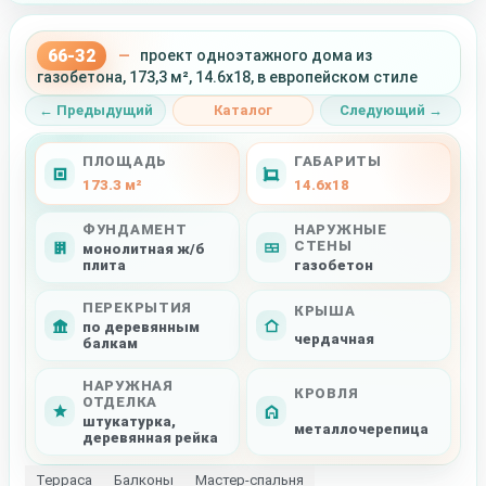
66-32
—
проект одноэтажного дома из
газобетона, 173,3 м², 14.6x18, в европейском стиле
← Предыдущий
Каталог
Следующий →
ПЛОЩАДЬ
ГАБАРИТЫ
173.3 м²
14.6x18
ФУНДАМЕНТ
НАРУЖНЫЕ
СТЕНЫ
монолитная ж/б
плита
газобетон
ПЕРЕКРЫТИЯ
КРЫША
по деревянным
чердачная
балкам
НАРУЖНАЯ
КРОВЛЯ
ОТДЕЛКА
штукатурка,
металлочерепица
деревянная рейка
Терраса
Балконы
Мастер-спальня