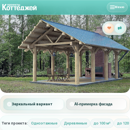
Меню
❤
⇄
Зеркальный вариант
AI-примерка фасада
Теги проекта:
Одноэтажные
Деревянные
до 100 м²
до 120