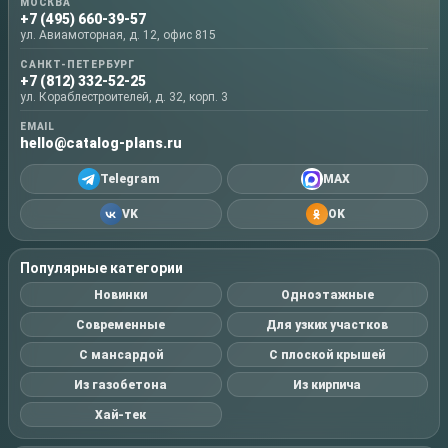
МОСКВА
+7 (495) 660-39-57
ул. Авиамоторная, д. 12, офис 815
САНКТ-ПЕТЕРБУРГ
+7 (812) 332-52-25
ул. Кораблестроителей, д. 32, корп. 3
EMAIL
hello@catalog-plans.ru
Telegram
MAX
VK
OK
Популярные категории
Новинки
Одноэтажные
Современные
Для узких участков
С мансардой
С плоской крышей
Из газобетона
Из кирпича
Хай-тек