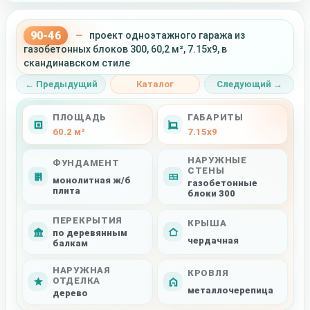
90-46
—
проект одноэтажного гаража из
газобетонных блоков 300, 60,2 м², 7.15x9, в
скандинавском стиле
← Предыдущий
Каталог
Следующий →
ПЛОЩАДЬ
ГАБАРИТЫ
60.2 м²
7.15x9
НАРУЖНЫЕ
ФУНДАМЕНТ
СТЕНЫ
монолитная ж/б
газобетонные
плита
блоки 300
ПЕРЕКРЫТИЯ
КРЫША
по деревянным
чердачная
балкам
НАРУЖНАЯ
КРОВЛЯ
ОТДЕЛКА
металлочерепица
дерево