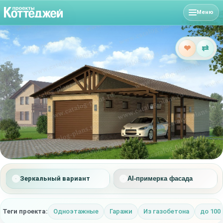
Меню
❤
⇄
Зеркальный вариант
AI-примерка фасада
Теги проекта:
Одноэтажные
Гаражи
Из газобетона
до 100 