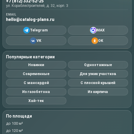
+7 (812) 332-52-25
ул. Кораблестроителей, д. 32, корп. 3
EMAIL
hello@catalog-plans.ru
Telegram
MAX
VK
OK
Популярные категории
Новинки
Одноэтажные
Современные
Для узких участков
С мансардой
С плоской крышей
Из газобетона
Из кирпича
Хай-тек
По площади
до 100 м²
до 120 м²