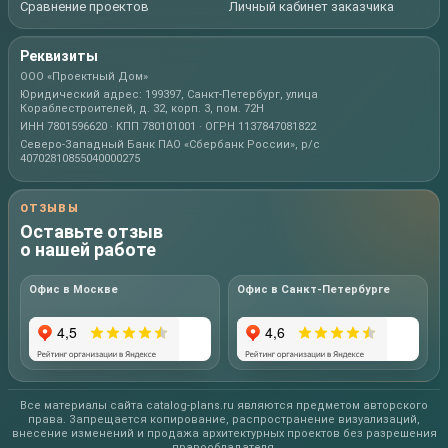
Сравнение проектов
Личный кабинет заказчика
Реквизиты
ООО «Проектный Дом»
Юридический адрес: 199397, Санкт-Петербург, улица
Кораблестроителей, д. 32, корп. 3, пом. 72Н
ИНН 7801596620 · КПП 780101001 · ОГРН 1137847081822
Северо-Западный Банк ПАО «Сбербанк России», р/с
40702810855040000275
ОТЗЫВЫ
Оставьте отзыв
о нашей работе
Офис в Москве
Офис в Санкт-Петербурге
Все материалы сайта catalog-plans.ru являются предметом авторского
права. Запрещается копирование, распространение визуализаций,
внесение изменений и продажа архитектурных проектов без разрешения
правообладателя.