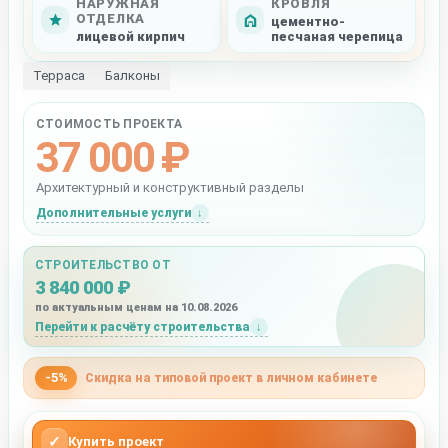
НАРУЖНАЯ
КРОВЛЯ
ОТДЕЛКА
цементно-
лицевой кирпич
песчаная черепица
Терраса
Балконы
СТОИМОСТЬ ПРОЕКТА
37 000 ₽
Архитектурный и конструктивный разделы
Дополнительные услуги
СТРОИТЕЛЬСТВО ОТ
3 840 000 ₽
по актуальным ценам на 10.08.2026
Перейти к расчёту строительства
-5%
Скидка на типовой проект в личном кабинете
✓
Купить проект