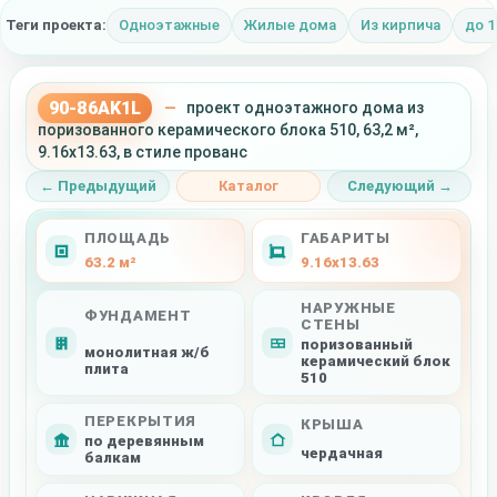
Теги проекта:
Одноэтажные
Жилые дома
Из кирпича
до 1
90-86AK1L
—
проект одноэтажного дома из
поризованного керамического блока 510, 63,2 м²,
9.16x13.63, в стиле прованс
← Предыдущий
Каталог
Следующий →
ПЛОЩАДЬ
ГАБАРИТЫ
63.2 м²
9.16x13.63
НАРУЖНЫЕ
ФУНДАМЕНТ
СТЕНЫ
поризованный
монолитная ж/б
керамический блок
плита
510
ПЕРЕКРЫТИЯ
КРЫША
по деревянным
чердачная
балкам