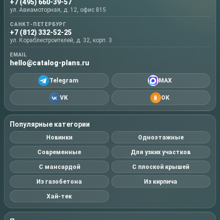
+7 (495) 660-39-57
ул. Авиамоторная, д. 12, офис 815
САНКТ-ПЕТЕРБУРГ
+7 (812) 332-52-25
ул. Кораблестроителей, д. 32, корп. 3
EMAIL
hello@catalog-plans.ru
Telegram
MAX
VK
OK
Популярные категории
Новинки
Одноэтажные
Современные
Для узких участков
С мансардой
С плоской крышей
Из газобетона
Из кирпича
Хай-тек