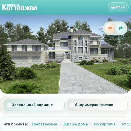
Меню
❤
⇄
Зеркальный вариант
AI-примерка фасада
Теги проекта:
Трёхэтажные
Жилые дома
Из кирпича
от 5