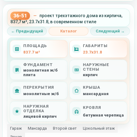
36-51
—
проект трехэтажного дома из кирпича,
837,7 м², 23.7x31.8, в современном стиле
← Предыдущий
Каталог
Следующий →
ПЛОЩАДЬ
ГАБАРИТЫ
837.7 м²
23.7x31.8
ФУНДАМЕНТ
НАРУЖНЫЕ
СТЕНЫ
монолитная ж/б
плита
кирпич
ПЕРЕКРЫТИЯ
КРЫША
монолитные ж/б
мансардная
НАРУЖНАЯ
КРОВЛЯ
ОТДЕЛКА
битумная черепица
лицевой кирпич
Гараж
Мансарда
Второй свет
Цокольный этаж
Эркер