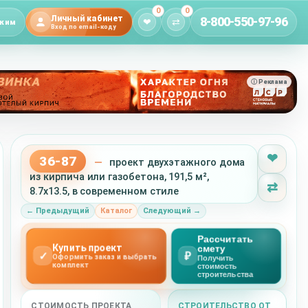
0
0
Личный кабинет
8-800-550-97-96
❤
⇄
жим
Вход по email-коду
ⓘ Реклама
❤
36-87
—
проект двухэтажного дома
из кирпича или газобетона, 191,5 м²,
⇄
8.7x13.5, в современном стиле
← Предыдущий
Каталог
Следующий →
Рассчитать
Купить проект
смету
✓
₽
Оформить заказ и выбрать
Получить
комплект
стоимость
строительства
СТОИМОСТЬ ПРОЕКТА
СТРОИТЕЛЬСТВО ОТ