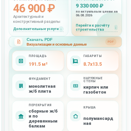
46 900 ₽
9 330 000 ₽
по актуальным ценам на
06.08.2026
Архитектурный и
конструктивный разделы
Перейти к расчёту
Дополнительные услуги
строительства
Скачать PDF
PDF
Визуализации и основные данные
ПЛОЩАДЬ
ГАБАРИТЫ
191.5 м²
8.7x13.5
НАРУЖНЫЕ
ФУНДАМЕНТ
СТЕНЫ
монолитная
кирпич или
ж/б плита
газобетон
ПЕРЕКРЫТИЯ
КРЫША
сборные ж/б
и по
полумансард
деревянным
ная
балкам