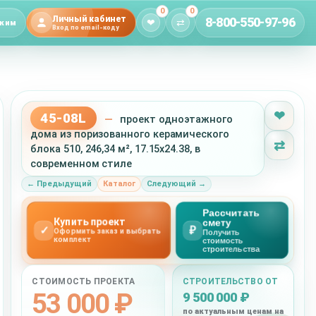
0
0
Личный кабинет
8-800-550-97-96
❤
⇄
жим
Вход по email-коду
❤
45-08L
—
проект одноэтажного
дома из поризованного керамического
⇄
блока 510, 246,34 м², 17.15x24.38, в
современном стиле
← Предыдущий
Каталог
Следующий →
Рассчитать
Купить проект
смету
✓
₽
Оформить заказ и выбрать
Получить
комплект
стоимость
строительства
СТОИМОСТЬ ПРОЕКТА
СТРОИТЕЛЬСТВО ОТ
53 000 ₽
9 500 000 ₽
по актуальным ценам на