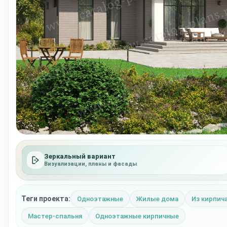
Зеркальный вариант
Визуализации, планы и фасады
Теги проекта:
Одноэтажные
Жилые дома
Из кирпич
Мастер-спальня
Одноэтажные кирпичные