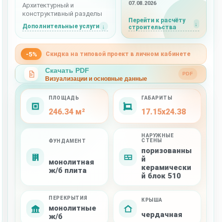
07.08.2026
Архитектурный и
конструктивный разделы
Перейти к расчёту
Дополнительные услуги
строительства
-5%
Скидка на типовой проект в личном кабинете
Скачать PDF
PDF
Визуализации и основные данные
ПЛОЩАДЬ
ГАБАРИТЫ
246.34 м²
17.15x24.38
НАРУЖНЫЕ
СТЕНЫ
ФУНДАМЕНТ
поризованны
й
монолитная
керамически
ж/б плита
й блок 510
ПЕРЕКРЫТИЯ
КРЫША
монолитные
чердачная
ж/б