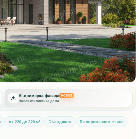
AI-примерка фасада
НОВОЕ
Другая отделка фасада
а
от 220 до 320 м²
С чердаком
В современном стиле