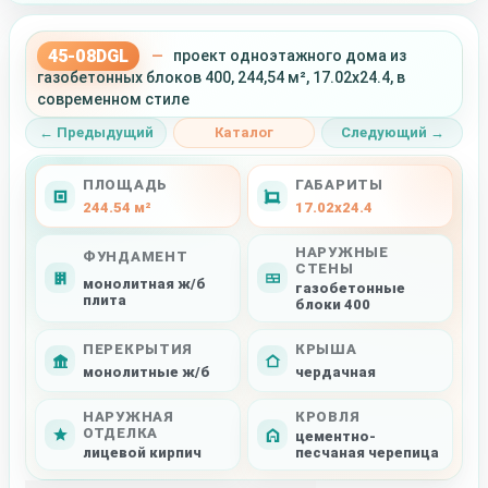
45-08DGL
—
проект одноэтажного дома из
газобетонных блоков 400, 244,54 м², 17.02x24.4, в
современном стиле
← Предыдущий
Каталог
Следующий →
ПЛОЩАДЬ
ГАБАРИТЫ
244.54 м²
17.02x24.4
НАРУЖНЫЕ
ФУНДАМЕНТ
СТЕНЫ
монолитная ж/б
газобетонные
плита
блоки 400
ПЕРЕКРЫТИЯ
КРЫША
монолитные ж/б
чердачная
НАРУЖНАЯ
КРОВЛЯ
ОТДЕЛКА
цементно-
лицевой кирпич
песчаная черепица