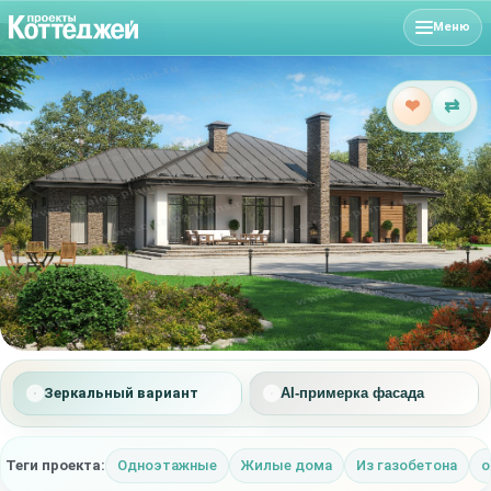
Меню
❤
⇄
Зеркальный вариант
AI-примерка фасада
Теги проекта:
Одноэтажные
Жилые дома
Из газобетона
о